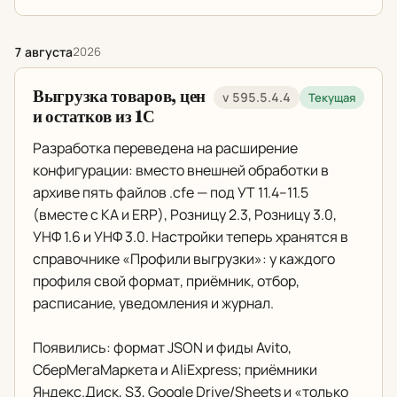
7 августа
2026
Выгрузка товаров, цен
v 595.5.4.4
Текущая
и остатков из 1С
Разработка переведена на расширение
конфигурации: вместо внешней обработки в
архиве пять файлов .cfe — под УТ 11.4–11.5
(вместе с КА и ERP), Розницу 2.3, Розницу 3.0,
УНФ 1.6 и УНФ 3.0. Настройки теперь хранятся в
справочнике «Профили выгрузки»: у каждого
профиля свой формат, приёмник, отбор,
расписание, уведомления и журнал.
Появились: формат JSON и фиды Avito,
СберМегаМаркета и AliExpress; приёмники
Яндекс.Диск, S3, Google Drive/Sheets и «только