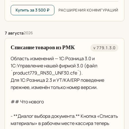
Купить за 3 500 ₽
РАСШИРЕНИЯ КОНФИГУРАЦИЙ
7 августа
2026
Списание товаров из РМК
v 779.1.3.0
Область изменений — 1С:Розница 3.0 и
1С:Управление нашей фирмой 3.0 (файл
`product779_RN30_UNF30.cfe`).
Для 1С:Розница 2.3 и УТ/КА/ERP поведение
прежнее, изменён только номер версии.
## Что нового
- **Диалог выбора документа.** Кнопка «Списать
материалы» в рабочем месте кассира теперь