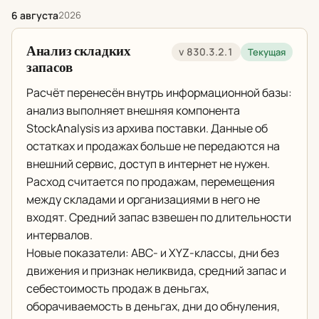
6 августа
2026
Анализ складких
v 830.3.2.1
Текущая
запасов
Расчёт перенесён внутрь информационной базы:
анализ выполняет внешняя компонента
StockAnalysis из архива поставки. Данные об
остатках и продажах больше не передаются на
внешний сервис, доступ в интернет не нужен.
Расход считается по продажам, перемещения
между складами и организациями в него не
входят. Средний запас взвешен по длительности
интервалов.
Новые показатели: ABC- и XYZ-классы, дни без
движения и признак неликвида, средний запас и
себестоимость продаж в деньгах,
оборачиваемость в деньгах, дни до обнуления,