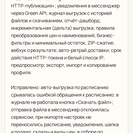
HTTP-публикация»; уведомления в мессенджер
через Green API; журнал выгрузок с историей
файлов и скачиванием; отчёт-дашборд;
инкрементальная (дельта) выгрузка; правила
преобразования цен и наименований; бизнес-
фильтры и минимальный остаток; ZIP-сжатие;
вебхук о результате; авто-ретрай доставки; срок
действия HTTP-токена и белый список IP;
предпросмотр; экспорт, импорт и копирование
профиля.
Исправлено: авто-выгрузка по расписанию
срывалась ошибкой обращения к расписанию; в
журнале не работала кнопка «Скачать файл»;
отправка файла в мессенджер отклонялась
сервисом; при импорте настроек не
переносились расписание, уведомления, шапка
и подвал, склады и виды цен; в отборе по