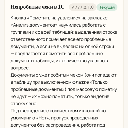
Непробитые чеки в 1С
v 777.2.1.0
Текущая
Кнопка «Пометить на удаление» на закладке
«Анализ документов» научилась работать с
группами и со всей таблицей: выделенная строка
ответственного помечает все его проблемные
документы, а если не выделено ни одной строки
— предлагается пометить все проблемные
документы таблицы, их количество указано в
вопросе.
Документы с уже пробитым чеком (они попадают
в таблицу при выключенном флажке «Только
проблемные документы») под массовую пометку
не идут — их можно пометить, только выделив
строку явно.
Подтверждение с количеством и кнопкой по
умолчанию «Нет», пропуск проведённых
документов без распроведения, работа под