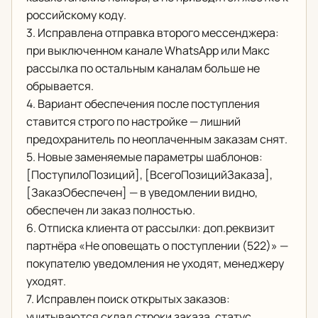
российскому коду.
3. Исправлена отправка второго мессенджера:
при выключенном канале WhatsApp или Макс
рассылка по остальным каналам больше не
обрывается.
4. Вариант обеспечения после поступления
ставится строго по настройке — лишний
предохранитель по неоплаченным заказам снят.
5. Новые заменяемые параметры шаблонов:
[ПоступилоПозиций], [ВсегоПозицийЗаказа],
[ЗаказОбеспечен] — в уведомлении видно,
обеспечен ли заказ полностью.
6. Отписка клиента от рассылки: доп.реквизит
партнёра «Не оповещать о поступлении (522)» —
покупателю уведомления не уходят, менеджеру
уходят.
7. Исправлен поиск открытых заказов:
учитываются склад строки заказа, статус