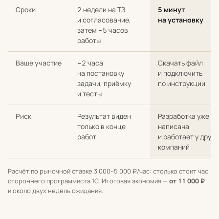
Сроки
2 недели на ТЗ
5 минут
и согласование,
на установку
затем ~5 часов
работы
Ваше участие
~2 часа
Скачать файл
на постановку
и подключить
задачи, приёмку
по инструкции
и тесты
Риск
Результат виден
Разработка уже
только в конце
написана
работ
и работает у други
компаний
Расчёт по рыночной ставке 3 000–5 000 ₽/час: столько стоит час
стороннего программиста 1С. Итоговая экономия —
от 11 000 ₽
и около двух недель ожидания.