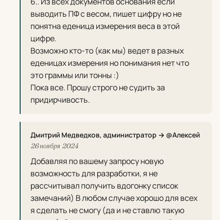
6.. Из всех документов основания если
выводить ПФ с весом, пишет цифру но не
понятна еденица измерения веса в этой
цифре.
Возможно кто-то (как мы) ведет в разных
еденицах измерения но понимания нет что
это граммы или тонны :)
Пока все. Прошу строго не судить за
придирчивость.
Дмитрий Медведков, администратор → @Алексей
26 ноября 2024
Добавляя по вашему запросу новую
возможность для разработки, я не
рассчитывал получить вдогонку список
замечаний) В любом случае хорошо для всех
я сделать не смогу (да и не ставлю такую