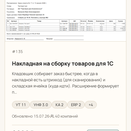
Артикул:
#135
Накладная на сборку товаров для 1С
Кладовщик собирает заказ быстрее, когда в
накладной есть штрихкод (для сканирования) и
складская ячейка (куда идти). Расширение формирует
п…
УТ 11
УНФ 3.0
КА 2
ERP 2
+4
Обновлено 15.07.26
40 компаний