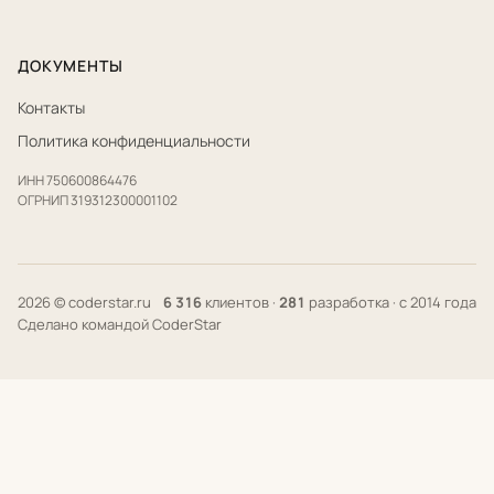
ДОКУМЕНТЫ
Контакты
Политика конфиденциальности
ИНН 750600864476
ОГРНИП 319312300001102
2026 © coderstar.ru
6 316
клиентов ·
281
разработка · с 2014 года
Сделано командой CoderStar