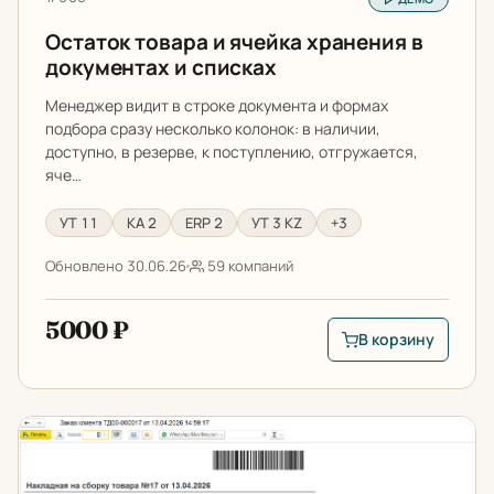
Остаток товара и ячейка хранения в
документах и списках
Менеджер видит в строке документа и формах
подбора сразу несколько колонок: в наличии,
доступно, в резерве, к поступлению, отгружается,
яче…
УТ 11
КА 2
ERP 2
УТ 3 KZ
+3
Обновлено 30.06.26
59 компаний
5000 ₽
В корзину
В корзину: Остаток 
Накладная на сборку товаров для 1С