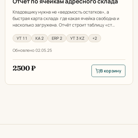
Отчёт по ячейкам адресного склада
Кладовщику нужна не «ведомость остатков», а
быстрая карта склада: где какая ячейка свободна и
насколько загружена. Отчёт строит таблицу «ст…
УТ 11
КА 2
ERP 2
УТ 3 KZ
+2
Обновлено 02.05.25
2500 ₽
В корзину
В корзину: Отчёт п