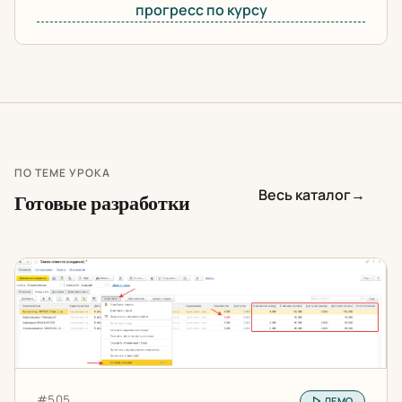
прогресс по курсу
ПО ТЕМЕ УРОКА
Весь каталог
→
Готовые разработки
Остаток товара и ячейка хранения в документах и сп
Артикул:
#505
ДЕМО