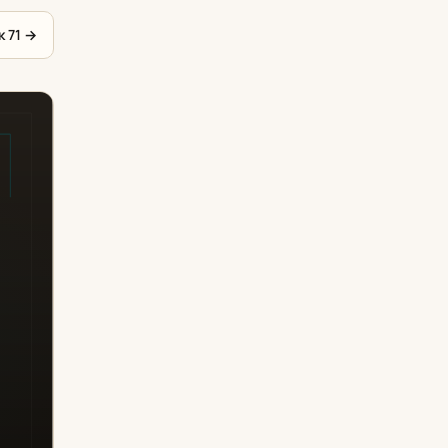
к 71
→