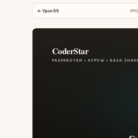
←
Урок 69
УРО