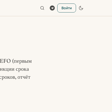
Войти
 FEFO (первым
ункции срока
сроков, отчёт