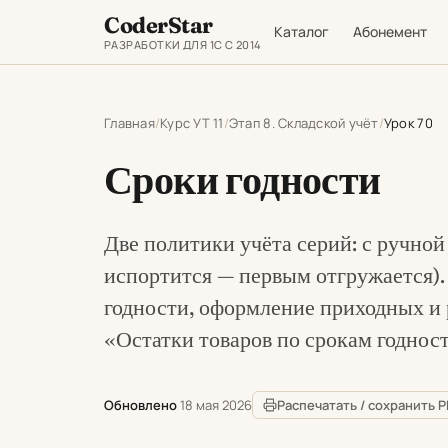
CoderStar
Каталог
Абонемент
РАЗРАБОТКИ ДЛЯ 1С С 2014
Главная
Курс УТ 11
Этап 8. Складской учёт
Урок 70
Сроки годности
Две политики учёта серий: с ручно
испортится — первым отгружается)
годности, оформление приходных и 
«Остатки товаров по срокам годност
Обновлено
18 мая 2026
Распечатать / сохранить 