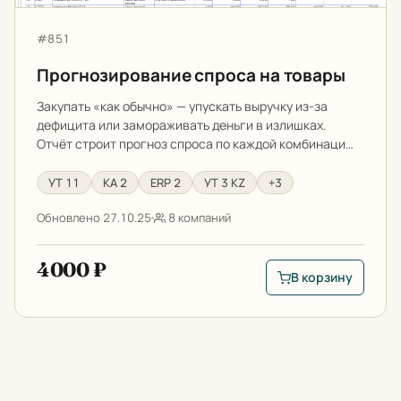
Артикул:
#851
Прогнозирование спроса на товары
Закупать «как обычно» — упускать выручку из-за
дефицита или замораживать деньги в излишках.
Отчёт строит прогноз спроса по каждой комбинаци…
УТ 11
КА 2
ERP 2
УТ 3 KZ
+3
Обновлено 27.10.25
8 компаний
4000 ₽
В корзину
В корзину: Прогноз