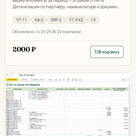
вернули клиенты за период — в одном отчёте.
Детализация по партнёру, номенклатуре и докумен…
УТ 11
КА 2
ERP 2
УТ 3 KZ
+3
Обновлено 14.05.25
22 компании
2000 ₽
В корзину
В корзину: Отчет п
Отчет по ценам поставщиков для 1С