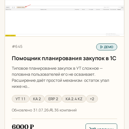
Артикул:
#645
ДЕМО
Помощник планирования закупок в 1С
Типовое планирование закупок в УТ сложное —
половина пользователей его не осваивает.
Расширение даёт простой механизм: остаток упал
ниже но…
УТ 11
КА 2
ERP 2
КА 2.4 KZ
+2
Обновлено 31.07.26
36 компаний
6000 ₽