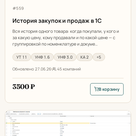
Артикул:
#559
История закупок и продаж в 1С
Вся история одного товара: когда покупали, у кого и
за какую цену, кому продавали и по какой цене — с
группировкой по номенклатуре и докуме…
УТ 11
УНФ 1.6
УНФ 3.0
КА 2
+5
Обновлено 27.06.26
45 компаний
3500 ₽
В корзину
В корзину: История 
Помощник планирования закупок в 1С