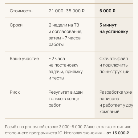
Сравнение стоимости и сроков: разработка с нуля у стороннег
Стоимость
21 000–35 000 ₽
6 000 ₽
Сроки
2 недели на ТЗ
5 минут
и согласование,
на установку
затем ~7 часов
работы
Ваше участие
~2 часа
Скачать файл
на постановку
и подключить
задачи, приёмку
по инструкции
и тесты
Риск
Результат виден
Разработка уже
только в конце
написана
работ
и работает у други
компаний
Расчёт по рыночной ставке 3 000–5 000 ₽/час: столько стоит час
стороннего программиста 1С. Итоговая экономия —
от 15 000 ₽