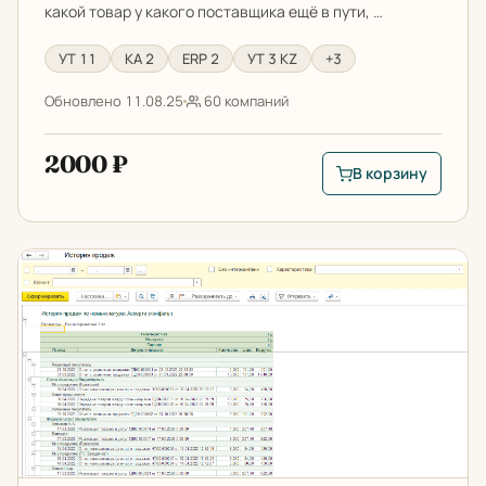
какой товар у какого поставщика ещё в пути, …
УТ 11
КА 2
ERP 2
УТ 3 KZ
+3
Обновлено 11.08.25
60 компаний
2000 ₽
В корзину
В корзину: Как отс
История закупок и продаж в 1С