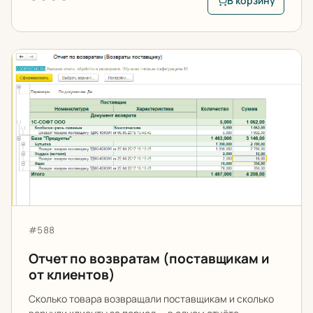
В корзину
В корзину: Помощни
Отчет по возвратам (поставщикам и от клиентов)
Артикул:
#588
Отчет по возвратам (поставщикам и
от клиентов)
Сколько товара возвращали поставщикам и сколько