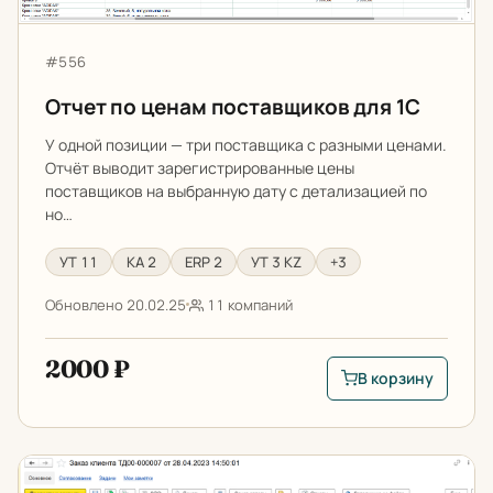
Артикул:
#556
Отчет по ценам поставщиков для 1С
У одной позиции — три поставщика с разными ценами.
Отчёт выводит зарегистрированные цены
поставщиков на выбранную дату с детализацией по
но…
УТ 11
КА 2
ERP 2
УТ 3 KZ
+3
Обновлено 20.02.25
11 компаний
2000 ₽
В корзину
В корзину: Отчет п