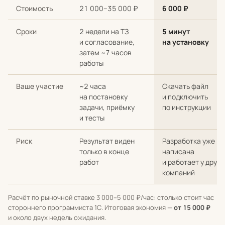
Сравнение стоимости и сроков: разработка с нуля у стороннег
Стоимость
21 000–35 000 ₽
6 000 ₽
Сроки
2 недели на ТЗ
5 минут
и согласование,
на установку
затем ~7 часов
работы
Ваше участие
~2 часа
Скачать файл
на постановку
и подключить
задачи, приёмку
по инструкции
и тесты
Риск
Результат виден
Разработка уже
только в конце
написана
работ
и работает у други
компаний
Расчёт по рыночной ставке 3 000–5 000 ₽/час: столько стоит час
стороннего программиста 1С. Итоговая экономия —
от 15 000 ₽
и около двух недель ожидания.