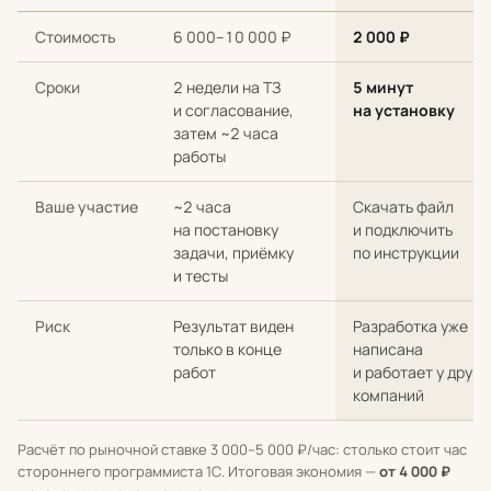
Сравнение стоимости и сроков: разработка с нуля у стороннег
Стоимость
6 000–10 000 ₽
2 000 ₽
Сроки
2 недели на ТЗ
5 минут
и согласование,
на установку
затем ~2 часа
работы
Ваше участие
~2 часа
Скачать файл
на постановку
и подключить
задачи, приёмку
по инструкции
и тесты
Риск
Результат виден
Разработка уже
только в конце
написана
работ
и работает у други
компаний
Расчёт по рыночной ставке 3 000–5 000 ₽/час: столько стоит час
стороннего программиста 1С. Итоговая экономия —
от 4 000 ₽