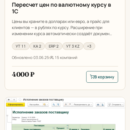
Пересчет цен по валютному курсу в
1С
Цены вы храните в долларах или евро, а прайс для
клиентов — в рублях по курсу. Расширение при
изменении курса автоматически создаёт докумен…
УТ 11
КА 2
ERP 2
УТ 3 KZ
+3
Обновлено 03.06.25
15 компаний
4000 ₽
В корзину
В корзину: Пересче
Как отследить поступление товаров по заказам поста