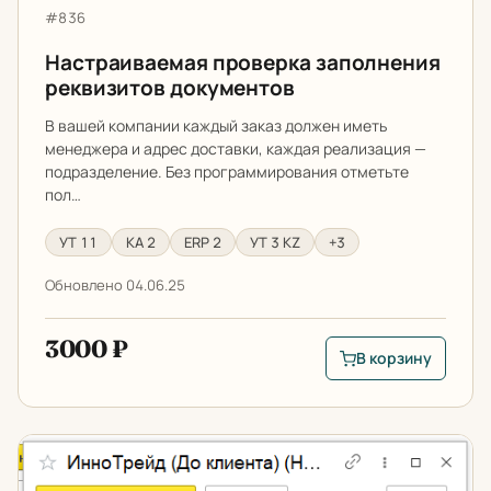
Артикул:
#836
Настраиваемая проверка заполнения
реквизитов документов
В вашей компании каждый заказ должен иметь
менеджера и адрес доставки, каждая реализация —
подразделение. Без программирования отметьте
пол…
УТ 11
КА 2
ERP 2
УТ 3 KZ
+3
Обновлено 04.06.25
3000 ₽
В корзину
В корзину: Настраи
Автозаполнение реквизитов доставки в заказе и реа