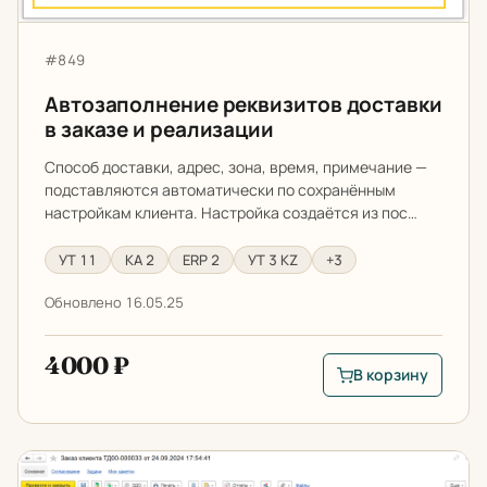
Артикул:
#849
Автозаполнение реквизитов доставки
в заказе и реализации
Способ доставки, адрес, зона, время, примечание —
подставляются автоматически по сохранённым
настройкам клиента. Настройка создаётся из пос…
УТ 11
КА 2
ERP 2
УТ 3 KZ
+3
Обновлено 16.05.25
4000 ₽
В корзину
В корзину: Автозап