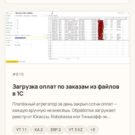
Загрузка оплат по заказам из файлов в 1С
Артикул:
#819
Загрузка оплат по заказам из файлов
в 1С
Платёжный агрегатор за день закрыл сотни оплат —
каждую вручную не внесёшь. Обработка загружает
реестр от Юкассы, Robokassa или Тинькофф-эк…
УТ 11
КА 2
ERP 2
УТ 3 KZ
+3