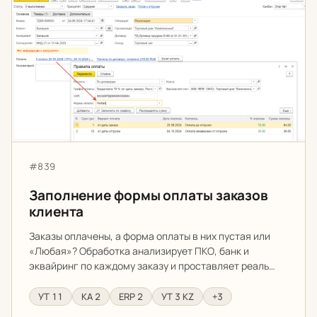
Заполнение формы оплаты заказов клиента
Артикул:
#839
Заполнение формы оплаты заказов
клиента
Заказы оплачены, а форма оплаты в них пустая или
«Любая»? Обработка анализирует ПКО, банк и
эквайринг по каждому заказу и проставляет реаль…
УТ 11
КА 2
ERP 2
УТ 3 KZ
+3