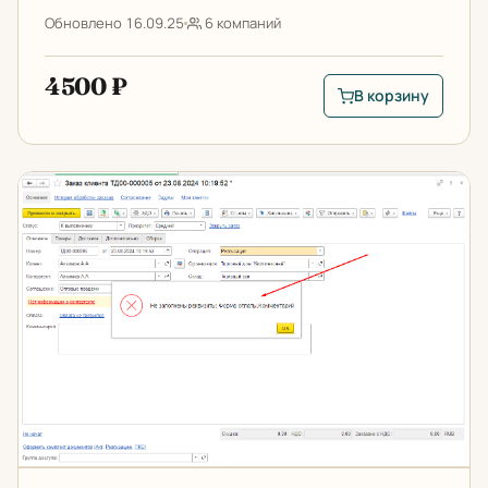
Обновлено 16.09.25
6 компаний
4500 ₽
В корзину
В корзину: Загрузка
Настраиваемая проверка заполнения реквизитов до