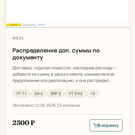
Артикул:
#824
Распределение доп. суммы по
документу
Доставка, скрытая комиссия, накладные расходы —
добавьте их сумму в заказ клиента, коммерческое
предложение или реализацию, и она распредел…
УТ 11
КА 2
ERP 2
УТ 3 KZ
+3
Обновлено 22.06.26
23 компании
2500 ₽
В корзину
В корзину: Распред