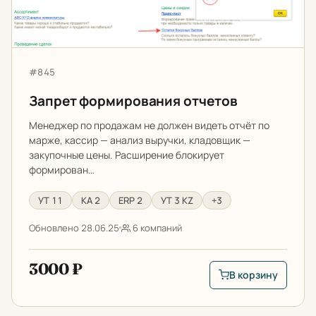
Артикул:
#845
Запрет формирования отчетов
Менеджер по продажам не должен видеть отчёт по
марже, кассир — анализ выручки, кладовщик —
закупочные цены. Расширение блокирует
формирован…
УТ 11
КА 2
ERP 2
УТ 3 KZ
+3
Обновлено 28.06.25
6 компаний
3000 ₽
В корзину
В корзину: Запрет 