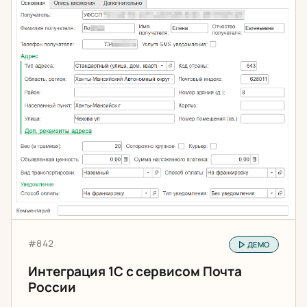
Артикул:
#842
ДЕМО
Интеграция 1С с сервисом Почта
России