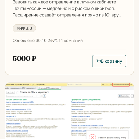
Заводить каждое отправление в личном кабинете
Почты России — медленно и с риском ошибиться.
Расширение создаёт отправления прямо из 1С: вру…
УНФ 3.0
Обновлено 30.10.24
11 компаний
5000 ₽
В корзину
В корзину: Интегра
Запрет формирования отчетов