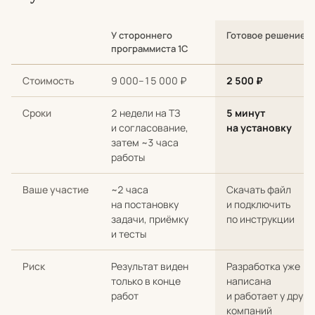
У стороннего
Готовое решение
программиста 1С
Сравнение стоимости и сроков: разработка с нуля у стороннег
Стоимость
9 000–15 000 ₽
2 500 ₽
Сроки
2 недели на ТЗ
5 минут
и согласование,
на установку
затем ~3 часа
работы
Ваше участие
~2 часа
Скачать файл
на постановку
и подключить
задачи, приёмку
по инструкции
и тесты
Риск
Результат виден
Разработка уже
только в конце
написана
работ
и работает у други
компаний