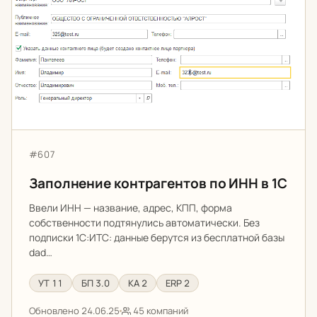
Артикул:
#607
Заполнение контрагентов по ИНН в 1С
Ввели ИНН — название, адрес, КПП, форма
собственности подтянулись автоматически. Без
подписки 1С:ИТС: данные берутся из бесплатной базы
dad…
УТ 11
БП 3.0
КА 2
ERP 2
Обновлено 24.06.25
45 компаний