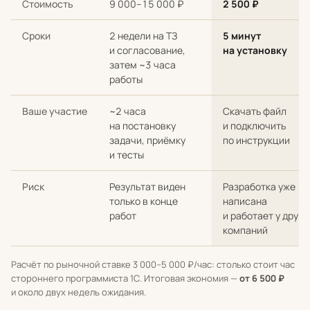
Стоимость
9 000–15 000 ₽
2 500 ₽
Сроки
2 недели на ТЗ
5 минут
и согласование,
на установку
затем ~3 часа
работы
Ваше участие
~2 часа
Скачать файл
на постановку
и подключить
задачи, приёмку
по инструкции
и тесты
Риск
Результат виден
Разработка уже
только в конце
написана
работ
и работает у други
компаний
Расчёт по рыночной ставке 3 000–5 000 ₽/час: столько стоит час
стороннего программиста 1С. Итоговая экономия —
от 6 500 ₽
и около двух недель ожидания.