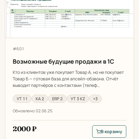
Артикул:
#601
Возможные будущие продажи в 1С
Кто из клиентов уже покупает Товар А, но не покупает
Товар Б — готовая база для апсейл-обзвона. Отчёт
выводит партнёров с контактами (телеф…
УТ 11
КА 2
ERP 2
УТ 3 KZ
+3
Обновлено 02.06.25
2000 ₽
В корзину
В корзину: Возможн