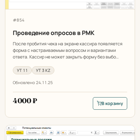
Артикул:
#854
Проведение опросов в РМК
После пробития чека на экране кассира появляется
форма с настраиваемым вопросом и вариантами
ответа. Кассир не может закрыть форму без выбо…
УТ 11
УТ 3 KZ
Обновлено 24.11.25
4000 ₽
В корзину
В корзину: Проведе
Возможные будущие продажи в 1С