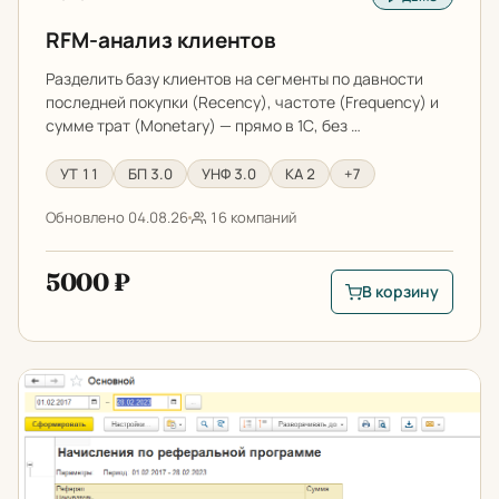
RFM-анализ клиентов
Разделить базу клиентов на сегменты по давности
последней покупки (Recency), частоте (Frequency) и
сумме трат (Monetary) — прямо в 1С, без …
УТ 11
БП 3.0
УНФ 3.0
КА 2
+7
Обновлено 04.08.26
16 компаний
5000 ₽
В корзину
В корзину: RFM-ана
Реферальная программа для 1С