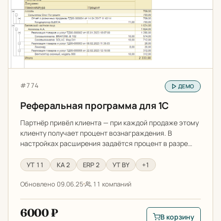
Артикул:
#774
ДЕМО
Реферальная программа для 1С
Партнёр привёл клиента — при каждой продаже этому
клиенту получает процент вознаграждения. В
настройках расширения задаётся процент в разре…
УТ 11
КА 2
ERP 2
УТ BY
+1
Обновлено 09.06.25
11 компаний
6000 ₽
В корзину
В корзину: Реферал