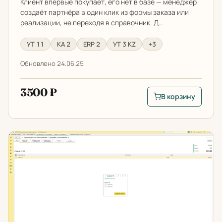
Клиент впервые покупает, его нет в базе — менеджер
создаёт партнёра в один клик из формы заказа или
реализации, не переходя в справочник. Д…
УТ 11
КА 2
ERP 2
УТ 3 KZ
+3
Обновлено 24.06.25
3500 ₽
В корзину
В корзину: Быстрое
Проведение опросов в РМК