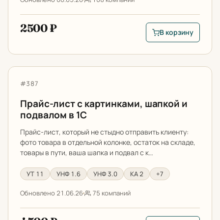
2500 ₽
В корзину
В корзину: Отчет п
Прайс-лист с картинками, шапкой и подвалом в 1С
Артикул:
#387
Прайс-лист с картинками, шапкой и
подвалом в 1С
Прайс-лист, который не стыдно отправить клиенту:
фото товара в отдельной колонке, остаток на складе,
товары в пути, ваша шапка и подвал с к…
УТ 11
УНФ 1.6
УНФ 3.0
КА 2
+7
Обновлено 21.06.26
75 компаний