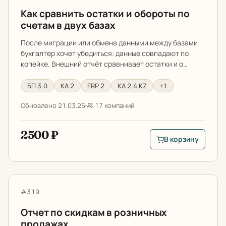
Как сравнить остатки и обороты по
счетам в двух базах
После миграции или обмена данными между базами
бухгалтер хочет убедиться: данные совпадают по
копейке. Внешний отчёт сравнивает остатки и о…
БП 3.0
КА 2
ERP 2
КА 2.4 KZ
+1
Обновлено 21.03.25
17 компаний
2500 ₽
В корзину
В корзину: Как срав
Отчет по скидкам в розничных продажах
Артикул:
#319
Отчет по скидкам в розничных
продажах