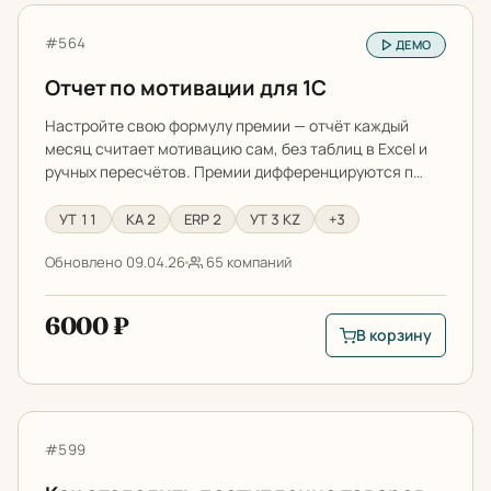
Отчет по мотивации для 1С
Артикул:
#564
ДЕМО
Отчет по мотивации для 1С
Настройте свою формулу премии — отчёт каждый
месяц считает мотивацию сам, без таблиц в Excel и
ручных пересчётов. Премии дифференцируются п…
УТ 11
КА 2
ERP 2
УТ 3 KZ
+3
Обновлено 09.04.26
65 компаний
6000 ₽
В корзину
В корзину: Отчет по
Как отследить поступление товаров по заказам поста
Артикул:
#599