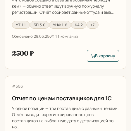
кем» — обычно ответ ищут вручную по журналу
регистрации. Отчёт собирает данные оттуда и выв…
УТ 11
БП 3.0
УНФ 1.6
КА 2
+7
Обновлено 28.06.25
11 компаний
2500 ₽
В корзину
В корзину: Как выв
Отчет по ценам поставщиков для 1С
Артикул:
#556
Отчет по ценам поставщиков для 1С
У одной позиции — три поставщика с разными ценами.
Отчёт выводит зарегистрированные цены
поставщиков на выбранную дату с детализацией по
но…