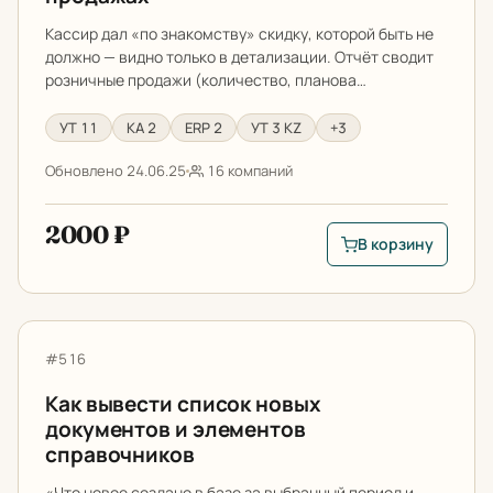
Кассир дал «по знакомству» скидку, которой быть не
должно — видно только в детализации. Отчёт сводит
розничные продажи (количество, планова…
УТ 11
КА 2
ERP 2
УТ 3 KZ
+3
Обновлено 24.06.25
16 компаний
2000 ₽
В корзину
В корзину: Отчет п
Как вывести список новых документов и элементов с
Артикул:
#516
Как вывести список новых
документов и элементов
справочников
«Что новое создано в базе за выбранный период и