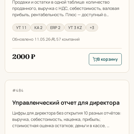
Продажи и остатки в одной таблице: количество
проданного, выручка с НДС, себестоимость, валовая
прибыль, рентабельность. Плюс — доступный о…
УТ 11
КА 2
ERP 2
УТ 3 KZ
+3
Обновлено 11.05.26
57 компаний
2000 ₽
В корзину
В корзину: Отчет п
Управленческий отчет для директора
Артикул:
#484
Управленческий отчет для директора
Цифры для директора без открытия 10 разных отчётов:
выручка, себестоимость, наценка, прибыль;
стоимостная оценка остатков; деньги в кассе, …