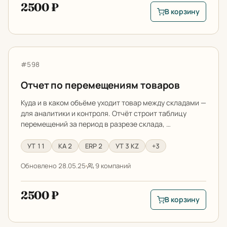
2500 ₽
В корзину
В корзину: Доступн
Отчет по перемещениям товаров
Артикул:
#598
Отчет по перемещениям товаров
Куда и в каком объёме уходит товар между складами —
для аналитики и контроля. Отчёт строит таблицу
перемещений за период в разрезе склада, …
УТ 11
КА 2
ERP 2
УТ 3 KZ
+3
Обновлено 28.05.25
9 компаний
2500 ₽
В корзину
В корзину: Отчет п