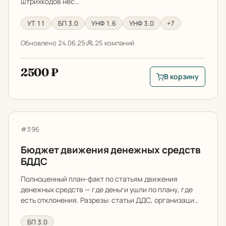
штрихкодов нес…
УТ 11
БП 3.0
УНФ 1.6
УНФ 3.0
+7
Обновлено 24.06.25
25 компаний
2500 ₽
В корзину
В корзину: Отчет по
Бюджет движения денежных средств БДДС
Артикул:
#396
Бюджет движения денежных средств
БДДС
Полноценный план-факт по статьям движения
денежных средств — где деньги ушли по плану, где
есть отклонения. Разрезы: статьи ДДС, организаци…
БП 3.0