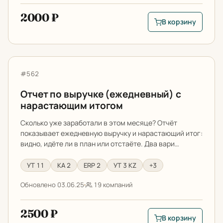
2000 ₽
В корзину
В корзину: Отчет п
Отчет по выручке (ежедневный) с нарастающим итог
Артикул:
#562
Отчет по выручке (ежедневный) с
нарастающим итогом
Сколько уже заработали в этом месяце? Отчёт
показывает ежедневную выручку и нарастающий итог:
видно, идёте ли в план или отстаёте. Два вари…
УТ 11
КА 2
ERP 2
УТ 3 KZ
+3
Обновлено 03.06.25
19 компаний
2500 ₽
В корзину
В корзину: Отчет п