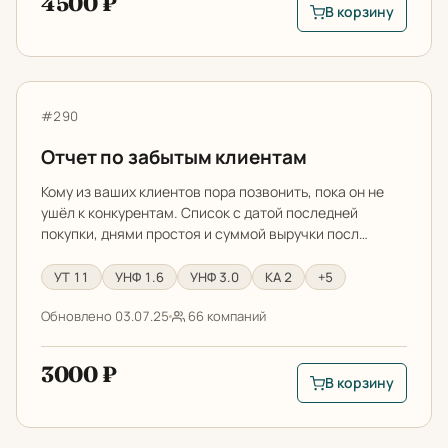
4500 ₽
В корзину
В корзину: Прайс-ли
Отчет по забытым клиентам
Артикул:
#290
Отчет по забытым клиентам
Кому из ваших клиентов пора позвонить, пока он не
ушёл к конкурентам. Список с датой последней
покупки, днями простоя и суммой выручки посл…
УТ 11
УНФ 1.6
УНФ 3.0
КА 2
+5
Обновлено 03.07.25
66 компаний
3000 ₽
В корзину
В корзину: Отчет п