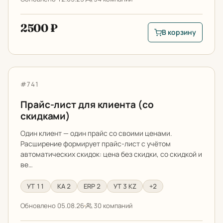
2500 ₽
В корзину
В корзину: Отчет п
Прайс-лист для клиента (со скидками)
Артикул:
#741
Прайс-лист для клиента (со
скидками)
Один клиент — один прайс со своими ценами.
Расширение формирует прайс-лист с учётом
автоматических скидок: цена без скидки, со скидкой и
ве…
УТ 11
КА 2
ERP 2
УТ 3 KZ
+2
Обновлено 05.08.26
30 компаний