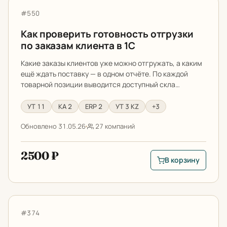
Как проверить готовность отгрузки по заказам клиент
Артикул:
#550
Как проверить готовность отгрузки
по заказам клиента в 1С
Какие заказы клиентов уже можно отгружать, а каким
ещё ждать поставку — в одном отчёте. По каждой
товарной позиции выводится доступный скла…
УТ 11
КА 2
ERP 2
УТ 3 KZ
+3
Обновлено 31.05.26
27 компаний
2500 ₽
В корзину
В корзину: Как пров
Расширенный отчет о движении номенклатуры из кар
Артикул:
#374