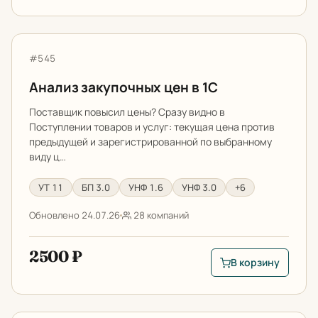
Анализ закупочных цен в 1С
Артикул:
#545
Анализ закупочных цен в 1С
Поставщик повысил цены? Сразу видно в
Поступлении товаров и услуг: текущая цена против
предыдущей и зарегистрированной по выбранному
виду ц…
УТ 11
БП 3.0
УНФ 1.6
УНФ 3.0
+6
Обновлено 24.07.26
28 компаний
2500 ₽
В корзину
В корзину: Анализ з