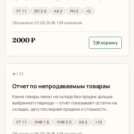
Цена до (₽)
УТ 11
БП 3.0
КА 2
РН 2
+5
Обновлено 03.08.26
108 компаний
Только разработки с демо
2000 ₽
В корзину
В корзину: Отчет п
Отчет по непродаваемым товарам
Артикул:
#173
Отчет по непродаваемым товарам
Какие товары лежат на складе без продаж дольше
выбранного периода — отчёт показывает остатки на
складах, дату последней продажи и стоимостн…
УТ 11
УНФ 1.6
УНФ 3.0
КА 2
+10
Обновлено 06.05.26
108 компаний