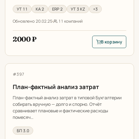
УТ 11
КА 2
ERP 2
УТ 3 KZ
+3
Обновлено 20.02.25
11 компаний
2000 ₽
В корзину
В корзину: Отчет п
План-фактный анализ затрат
Артикул:
#397
План-фактный анализ затрат
План-фактный анализ затрат в типовой Бухгалтерии
собирать вручную — долго и спорно. Отчёт
сравнивает плановые и фактические расходы
помесяч…
БП 3.0