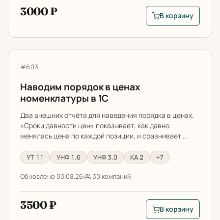
3000 ₽
В корзину
В корзину: Прайс-ли
Наводим порядок в ценах номенклатуры в 1С
Артикул:
#603
Наводим порядок в ценах
номенклатуры в 1С
Два внешних отчёта для наведения порядка в ценах.
«Сроки давности цен» показывает, как давно
менялась цена по каждой позиции, и сравнивает …
УТ 11
УНФ 1.6
УНФ 3.0
КА 2
+7
Обновлено 03.08.26
30 компаний
3500 ₽
В корзину
В корзину: Наводим