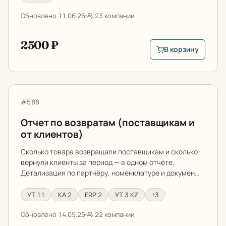
Обновлено 11.06.26
23 компании
2500 ₽
В корзину
В корзину: Бюджет
Отчет по возвратам (поставщикам и от клиентов)
Артикул:
#588
Отчет по возвратам (поставщикам и
от клиентов)
Сколько товара возвращали поставщикам и сколько
вернули клиенты за период — в одном отчёте.
Детализация по партнёру, номенклатуре и докумен…
УТ 11
КА 2
ERP 2
УТ 3 KZ
+3
Обновлено 14.05.25
22 компании