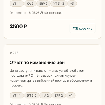
УТ 11
КА 2
ERP 2
УТ 3 KZ
+3
Обновлено 18.05.25
49 компаний
2500 ₽
В корзину
В корзину: Управле
Отчет по изменению цен
Артикул:
#448
Отчет по изменению цен
Цены растут или падают — а вы узнаёте об этом
постфактум? Отчёт выводит динамику цен
номенклатуры за выбранный период в абсолютном и
процен…
УТ 11
БП 3.0
КА 2
ERP 2
+4
Обновлено 12.05.25
34 компании