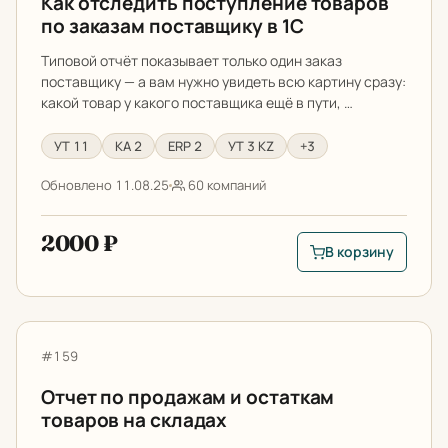
Как отследить поступление товаров
по заказам поставщику в 1С
Типовой отчёт показывает только один заказ
поставщику — а вам нужно увидеть всю картину сразу:
какой товар у какого поставщика ещё в пути, …
УТ 11
КА 2
ERP 2
УТ 3 KZ
+3
Обновлено 11.08.25
60 компаний
2000 ₽
В корзину
В корзину: Как отс
Отчет по продажам и остаткам товаров на складах
Артикул:
#159
Отчет по продажам и остаткам
товаров на складах