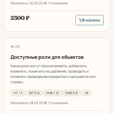
Обновлено 26.05.25
10 компаний
2500 ₽
В корзину
В корзину: План-фа
Доступные роли для объектов
Артикул:
#433
Доступные роли для объектов
Какие роли могут просматривать, добавлять,
изменять, помечать на удаление, проводить и
отменять проведение конкретного документа или
справо…
УТ 11
БП 3.0
УНФ 1.6
УНФ 3.0
+8
Обновлено 28.03.25
10 компаний