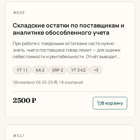
Складские остатки по поставщикам и аналитике обос
Артикул:
#659
Складские остатки по поставщикам и
аналитике обособленного учета
При работе с товарными остатками часто нужно
знать, чьего поставщика товар лежит — для оценки
себестоимости и рентабельности. Отчёт выводит…
УТ 11
КА 2
ERP 2
УТ 3 KZ
+3
Обновлено 06.05.25
18 компаний
2500 ₽
В корзину
В корзину: Складск
Как сравнить остатки и обороты по счетам в двух баз
Артикул:
#347