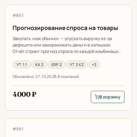
Прогнозирование спроса на товары
Артикул:
#851
Прогнозирование спроса на товары
Закупать «как обычно» — упускать выручку из-за
дефицита или замораживать деньги в излишках.
Отчёт строит прогноз спроса по каждой комбинаци…
УТ 11
КА 2
ERP 2
УТ 3 KZ
+3
Обновлено 27.10.25
8 компаний
4000 ₽
В корзину
В корзину: Прогноз
Отчет по состоянию обеспечения потребностей
Артикул:
#561