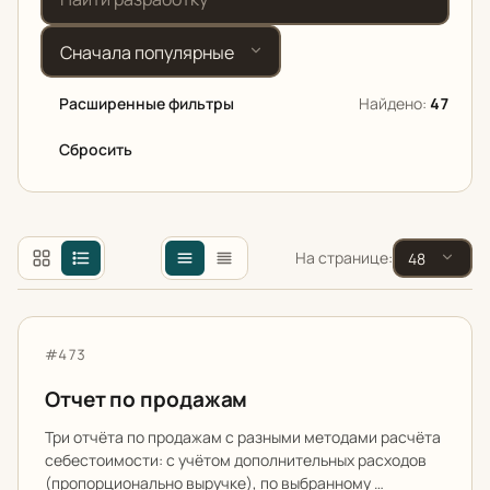
Сортировка
Расширенные фильтры
Найдено:
47
Сбросить
Назначение
На странице:
Конфигурация 1С
Отчет по продажам
Артикул:
#473
Отчет по продажам
Цена от (₽)
Три отчёта по продажам с разными методами расчёта
себестоимости: с учётом дополнительных расходов
(пропорционально выручке), по выбранному …