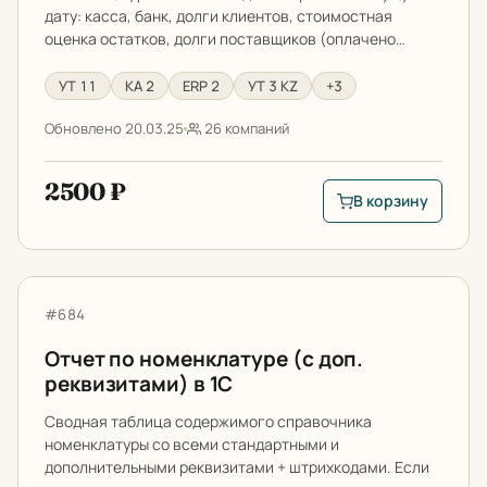
дату: касса, банк, долги клиентов, стоимостная
оценка остатков, долги поставщиков (оплачено…
УТ 11
КА 2
ERP 2
УТ 3 KZ
+3
Обновлено 20.03.25
26 компаний
2500 ₽
В корзину
В корзину: Монито
Отчет по номенклатуре (с доп. реквизитами) в 1С
Артикул:
#684
Отчет по номенклатуре (с доп.
реквизитами) в 1С
Сводная таблица содержимого справочника
номенклатуры со всеми стандартными и
дополнительными реквизитами + штрихкодами. Если