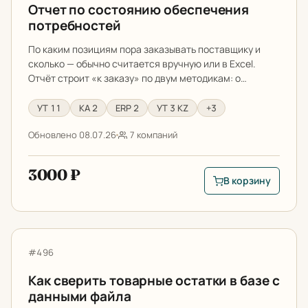
Отчет по состоянию обеспечения
потребностей
По каким позициям пора заказывать поставщику и
сколько — обычно считается вручную или в Excel.
Отчёт строит «к заказу» по двум методикам: о…
УТ 11
КА 2
ERP 2
УТ 3 KZ
+3
Обновлено 08.07.26
7 компаний
3000 ₽
В корзину
В корзину: Отчет п
Как сверить товарные остатки в базе с данными файл
Артикул:
#496
Как сверить товарные остатки в базе с
данными файла