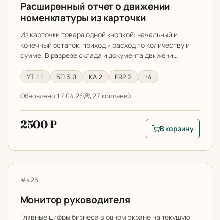
Расширенный отчет о движении
номенклатуры из карточки
Из карточки товара одной кнопкой: начальный и
конечный остаток, приход и расход по количеству и
сумме. В разрезе склада и документа движени…
УТ 11
БП 3.0
КА 2
ERP 2
+4
Обновлено 17.04.26
27 компаний
2500 ₽
В корзину
В корзину: Расшире
Монитор руководителя
Артикул:
#425
Монитор руководителя
Главные цифры бизнеса в одном экране на текущую