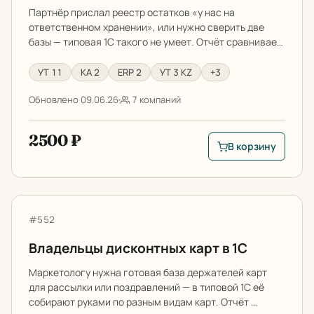
Партнёр прислал реестр остатков «у нас на
ответственном хранении», или нужно сверить две
базы — типовая 1С такого не умеет. Отчёт сравнивае…
УТ 11
КА 2
ERP 2
УТ 3 KZ
+3
Обновлено 09.06.26
7 компаний
2500 ₽
В корзину
В корзину: Как све
Владельцы дисконтных карт в 1С
Артикул:
#552
Владельцы дисконтных карт в 1С
Маркетологу нужна готовая база держателей карт
для рассылки или поздравлений — в типовой 1С её
собирают руками по разным видам карт. Отчёт …