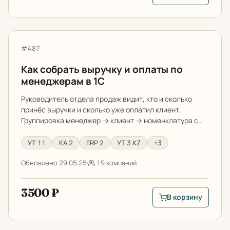
Как собрать выручку и оплаты по менеджерам в 1С
Артикул:
#487
Как собрать выручку и оплаты по
менеджерам в 1С
Руководитель отдела продаж видит, кто и сколько
принёс выручки и сколько уже оплатил клиент.
Группировка менеджер → клиент → номенклатура с…
УТ 11
КА 2
ERP 2
УТ 3 KZ
+3
Обновлено 29.05.25
19 компаний
3500 ₽
В корзину
В корзину: Как соб