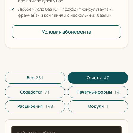
прошлых покупок у нас
Любое число баз 1С — подходит консультантам,
франчайзи и компаниям с несколькими базами
Условия абонемента
Все разработки в каталоге
Все
281
Отчеты
47
Обработки
71
Печатные формы
14
Расширения
148
Модули
1
Поиск по названию или описанию