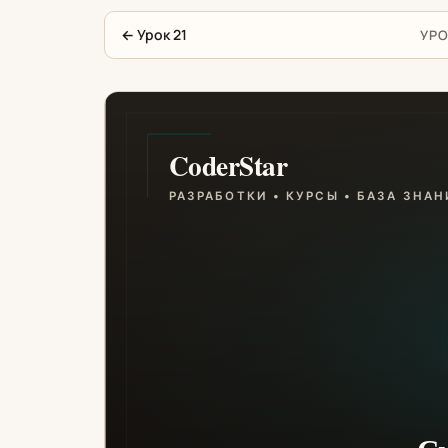
←
Урок 21
УРО