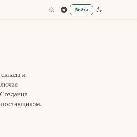
Войти
 склада и
ключая
 Создание
с поставщиком.