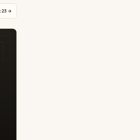
к 23
→