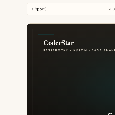
←
Урок 9
УРО