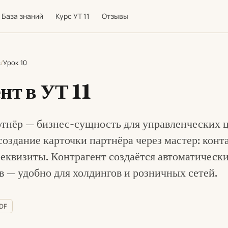
База знаний
Курс УТ 11
Отзывы
в
Урок 10
нт в УТ 11
тнёр — бизнес-сущность для управленческих ц
создание карточки партнёра через мастер: конт
еквизиты. Контрагент создаётся автоматически
в — удобно для холдингов и розничных сетей.
PDF