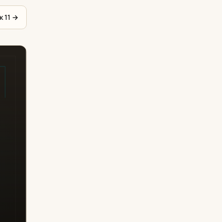
к 11
→