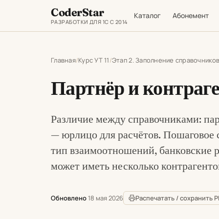
CoderStar
Каталог
Абонемент
РАЗРАБОТКИ ДЛЯ 1С С 2014
Главная
Курс УТ 11
Этап 2. Заполнение справочнико
Партнёр и контраге
Различие между справочниками: пар
— юрлицо для расчётов. Пошаговое 
тип взаимоотношений, банковские р
может иметь несколько контрагенто
Обновлено
18 мая 2026
Распечатать / сохранить 