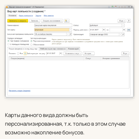
Карты данного вида должны быть
персонализированная, т.к. только в этом случае
возможно накопление бонусов.