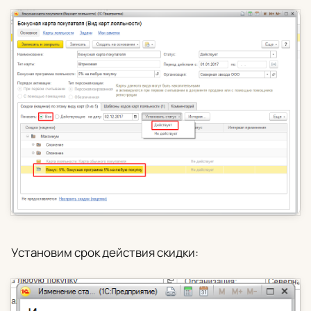
Установим срок действия скидки: