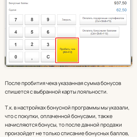
После пробития чека указанная сумма бонусов
спишется с выбранной карты лояльности.
Т.к. в настройках бонусной программы мы указали,
что с покупки, оплаченной бонусами, также
начисляются бонусы, то после данной продажи
произойдет не только списание бонусных баллов,