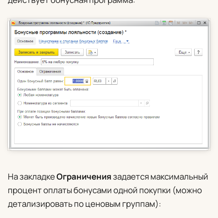
На закладке
Ограничения
задается максимальный
процент оплаты бонусами одной покупки (можно
детализировать по ценовым группам):