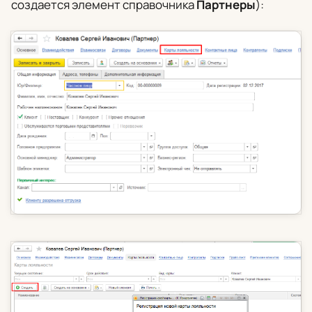
создается элемент справочника
Партнеры
):