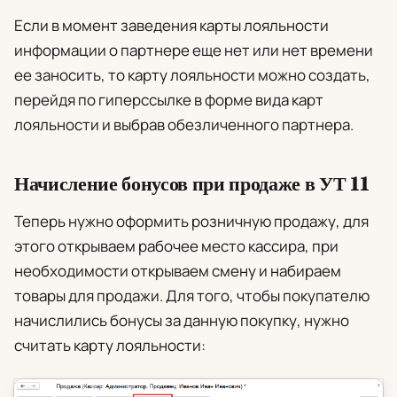
Если в момент заведения карты лояльности
информации о партнере еще нет или нет времени
ее заносить, то карту лояльности можно создать,
перейдя по гиперссылке в форме вида карт
лояльности и выбрав обезличенного партнера.
Начисление бонусов при продаже в УТ 11
Теперь нужно оформить розничную продажу, для
этого открываем рабочее место кассира, при
необходимости открываем смену и набираем
товары для продажи. Для того, чтобы покупателю
начислились бонусы за данную покупку, нужно
считать карту лояльности: