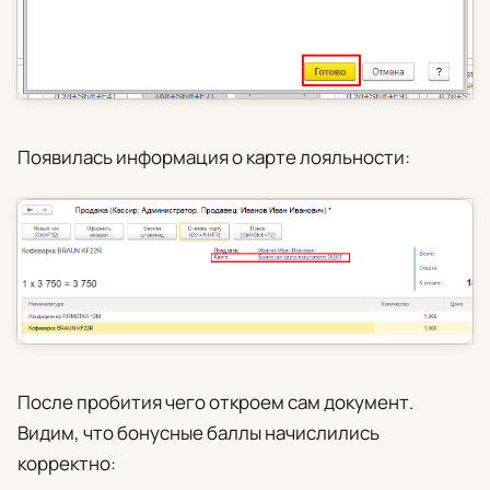
Появилась информация о карте лояльности:
После пробития чего откроем сам документ.
Видим, что бонусные баллы начислились
корректно: