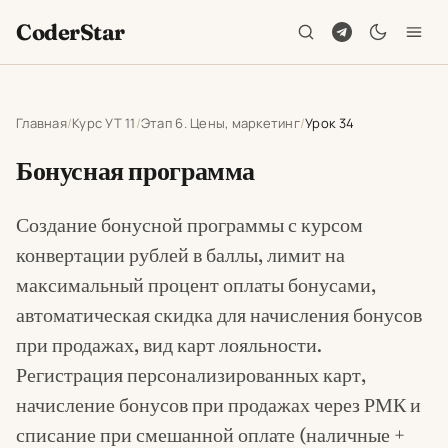
CoderStar
Главная
Курс УТ 11
Этап 6. Цены, маркетинг
Урок 34
Бонусная программа
Создание бонусной программы с курсом
конвертации рублей в баллы, лимит на
максимальный процент оплаты бонусами,
автоматическая скидка для начисления бонусов
при продажах, вид карт лояльности.
Регистрация персонализированных карт,
начисление бонусов при продажах через РМК и
списание при смешанной оплате (наличные +