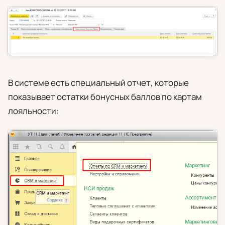
В системе есть специальный отчет, которые
показывает остатки бонусных баллов по картам
лояльности: