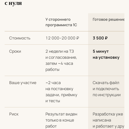
с нуля
У стороннего
Готовое решение
программиста 1С
Сравнение стоимости и сроков: разработка с нуля у стороннег
Стоимость
12 000–20 000 ₽
3 500 ₽
Сроки
2 недели на ТЗ
5 минут
и согласование,
на установку
затем ~4 часа
работы
Ваше участие
~2 часа
Скачать файл
на постановку
и подключить
задачи, приёмку
по инструкции
и тесты
Риск
Результат виден
Разработка уже
только в конце
написана
работ
и работает у други