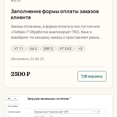
Артикул:
#839
Заполнение формы оплаты заказов
клиента
Заказы оплачены, а форма оплаты в них пустая или
«Любая»? Обработка анализирует ПКО, банк и
эквайринг по каждому заказу и проставляет реаль…
УТ 11
КА 2
ERP 2
УТ 3 KZ
+3
Обновлено 22.06.25
2500 ₽
В корзину
В корзину: Заполне
Загрузка остатков в 1С