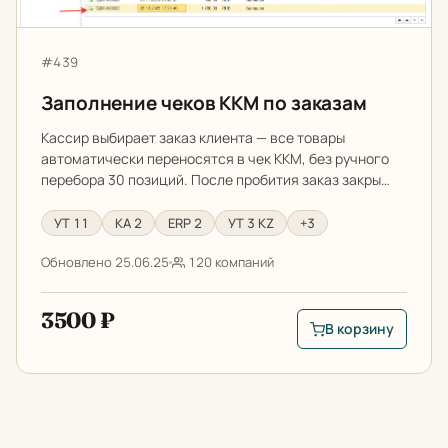
Артикул:
#439
Заполнение чеков ККМ по заказам
Кассир выбирает заказ клиента — все товары
автоматически переносятся в чек ККМ, без ручного
перебора 30 позиций. После пробития заказ закры…
УТ 11
КА 2
ERP 2
УТ 3 KZ
+3
Обновлено 25.06.25
120 компаний
3500 ₽
В корзину
В корзину: Заполне