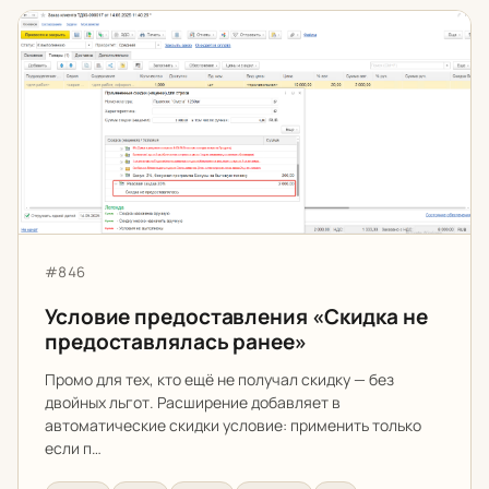
Условие предоставления «Скидка не предоставлялас
Артикул:
#846
Условие предоставления «Скидка не
предоставлялась ранее»
Промо для тех, кто ещё не получал скидку — без
двойных льгот. Расширение добавляет в
автоматические скидки условие: применить только
если п…