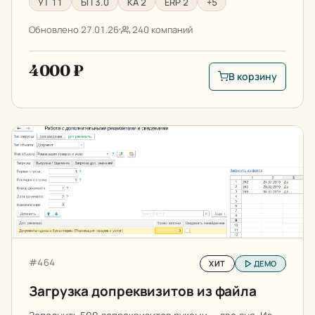
УТ 11
БП 3.0
КА 2
ERP 2
+5
Обновлено 27.01.26
240 компаний
4000 ₽
В корзину
В корзину: Загрузка
Загрузка допреквизитов из файла
Артикул:
#464
ХИТ
ДЕМО
Загрузка допреквизитов из файла