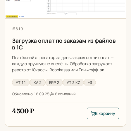
Артикул:
#819
Загрузка оплат по заказам из файлов
в 1С
Платёжный агрегатор за день закрыл сотни оплат —
каждую вручную не внесёшь. Обработка загружает
реестр от Юкассы, Robokassa или Тинькофф-эк…
УТ 11
КА 2
ERP 2
УТ 3 KZ
+3
Обновлено 16.09.25
6 компаний
4500 ₽
В корзину
В корзину: Загрузка