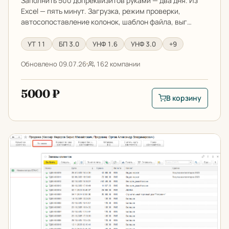
Заполнить 500 допреквизитов руками — два дня. Из
Excel — пять минут. Загрузка, режим проверки,
автосопоставление колонок, шаблон файла, выг…
УТ 11
БП 3.0
УНФ 1.6
УНФ 3.0
+9
Обновлено 09.07.26
162 компании
5000 ₽
В корзину
В корзину: Загрузк
Заполнение чеков ККМ по заказам