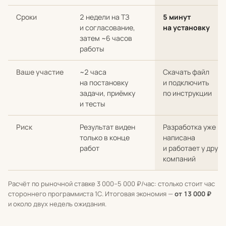
Сроки
2 недели на ТЗ
5 минут
и согласование,
на установку
затем ~6 часов
работы
Ваше участие
~2 часа
Скачать файл
на постановку
и подключить
задачи, приёмку
по инструкции
и тесты
Риск
Результат виден
Разработка уже
только в конце
написана
работ
и работает у други
компаний
Расчёт по рыночной ставке 3 000–5 000 ₽/час: столько стоит час
стороннего программиста 1С. Итоговая экономия —
от 13 000 ₽
и около двух недель ожидания.