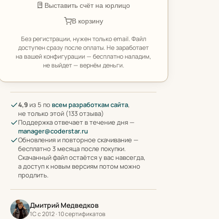
Выставить счёт на юрлицо
В корзину
Без регистрации, нужен только email. Файл
доступен сразу после оплаты. Не заработает
на вашей конфигурации — бесплатно наладим,
не выйдет — вернём деньги.
4,9
из 5 по
всем разработкам сайта
,
не только этой (133 отзыва)
Поддержка отвечает в течение дня —
manager@coderstar.ru
Обновления и повторное скачивание —
бесплатно 3 месяца после покупки.
Скачанный файл остаётся у вас навсегда,
а доступ к новым версиям потом можно
продлить.
Дмитрий Медведков
1С с 2012 · 10 сертификатов