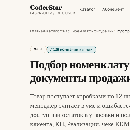
CoderStar
Каталог
Абонемент
РАЗРАБОТКИ ДЛЯ 1С С 2014
Главная
Каталог
Расширения конфигураций
Подбор 
#451
28
компаний купили
Подбор номенклату
документы продажи
Товар поступает коробками по 12 шт
менеджер считает в уме и ошибаетс
доступный остаток в упаковки и позв
клиента, КП, Реализации, чеке ККМ;