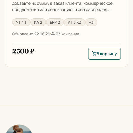
добавьте их сумму в заказ клиента, коммерческое
предложение или реализацию, и она распредел…
УТ 11
КА 2
ERP 2
УТ 3 KZ
+3
Обновлено 22.06.26
23 компании
2500 ₽
В корзину
В корзину: Распред