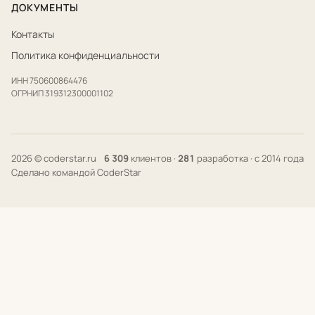
ДОКУМЕНТЫ
Контакты
Политика конфиденциальности
ИНН 750600864476
ОГРНИП 319312300001102
2026 © coderstar.ru
6 309
клиентов ·
281
разработка · с 2014 года
Сделано командой CoderStar