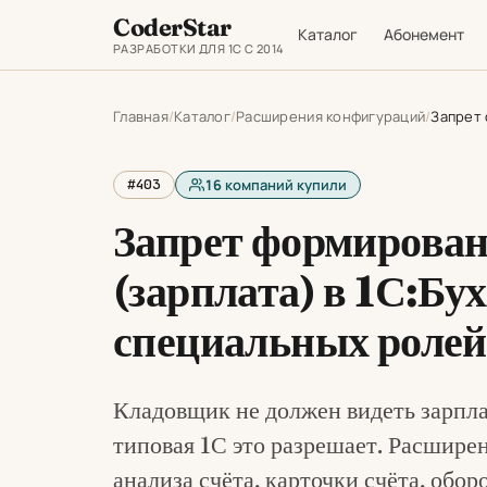
CoderStar
Каталог
Абонемент
РАЗРАБОТКИ ДЛЯ 1С С 2014
Главная
Каталог
Расширения конфигураций
Запрет 
#403
16
компаний купили
Запрет формировани
(зарплата) в 1С:Бу
специальных ролей
Кладовщик не должен видеть зарпла
типовая 1С это разрешает. Расшир
анализа счёта, карточки счёта, обор