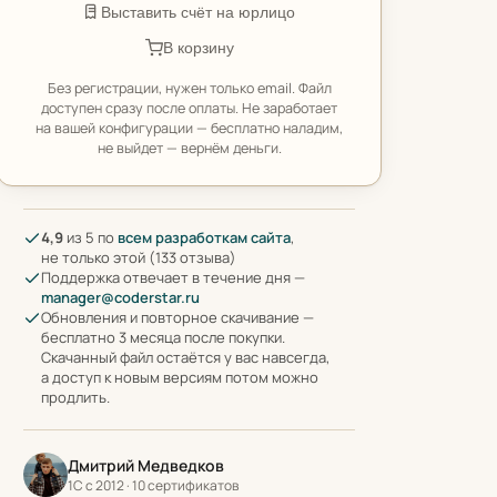
Выставить счёт на юрлицо
В корзину
Без регистрации, нужен только email. Файл
доступен сразу после оплаты. Не заработает
на вашей конфигурации — бесплатно наладим,
не выйдет — вернём деньги.
4,9
из 5 по
всем разработкам сайта
,
не только этой (133 отзыва)
Поддержка отвечает в течение дня —
manager@coderstar.ru
Обновления и повторное скачивание —
бесплатно 3 месяца после покупки.
Скачанный файл остаётся у вас навсегда,
а доступ к новым версиям потом можно
продлить.
Дмитрий Медведков
1С с 2012 · 10 сертификатов