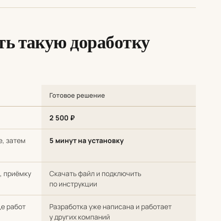
ть такую доработку
Готовое решение
 у стороннего программиста против готового решения
2 500 ₽
е, затем
5 минут на установку
, приёмку
Скачать файл и подключить
по инструкции
це работ
Разработка уже написана и работает
у других компаний