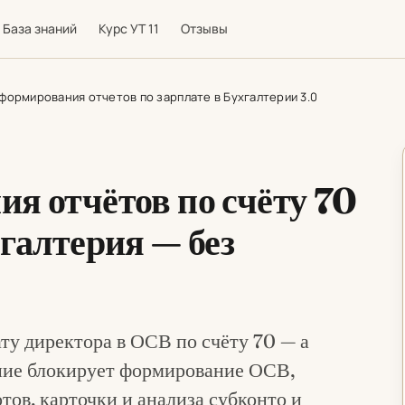
База знаний
Курс УТ 11
Отзывы
формирования отчетов по зарплате в Бухгалтерии 3.0
я отчётов по счёту 70
хгалтерия — без
ту директора в ОСВ по счёту 70 — а
ение блокирует формирование ОСВ,
отов, карточки и анализа субконто и