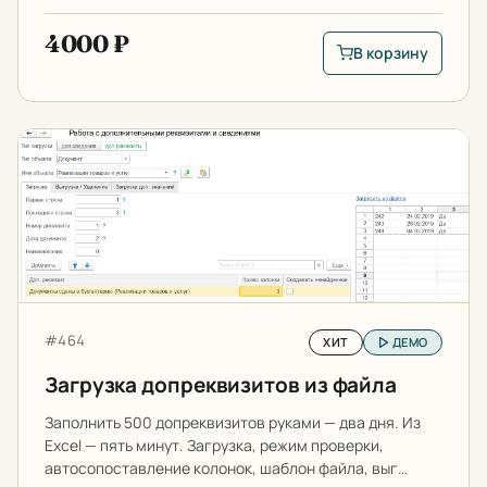
4000 ₽
В корзину
В корзину: Загрузка
Загрузка допреквизитов из файла
Артикул:
#464
ХИТ
ДЕМО
Загрузка допреквизитов из файла
Заполнить 500 допреквизитов руками — два дня. Из
Excel — пять минут. Загрузка, режим проверки,
автосопоставление колонок, шаблон файла, выг…