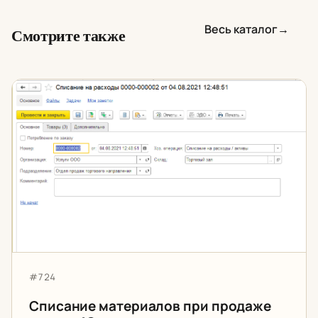
Весь каталог
→
Смотрите также
Списание материалов при продаже услуг в 1С
Артикул:
#724
Списание материалов при продаже