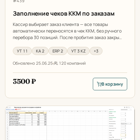
Артикул:
#439
Заполнение чеков ККМ по заказам
Кассир выбирает заказ клиента — все товары
автоматически переносятся в чек ККМ, без ручного
перебора 30 позиций. После пробития заказ закры…
УТ 11
КА 2
ERP 2
УТ 3 KZ
+3
Обновлено 25.06.25
120 компаний
3500 ₽
В корзину
В корзину: Заполне
Заполнение документов продаж в 1С