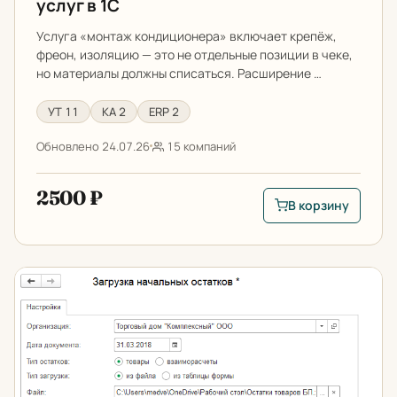
услуг в 1С
Услуга «монтаж кондиционера» включает крепёж,
фреон, изоляцию — это не отдельные позиции в чеке,
но материалы должны списаться. Расширение …
УТ 11
КА 2
ERP 2
Обновлено 24.07.26
15 компаний
2500 ₽
В корзину
В корзину: Списани
Загрузка остатков в 1С