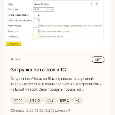
Артикул:
#543
ХИТ
Загрузка остатков в 1С
Запуск новой базы за 10 минут вместо двух дней:
товарные остатки и взаиморасчёты с контрагентами
из Excel или dbf. Свои товары и товары на …
УТ 11
БП 3.0
КА 2
ERP 2
+5
Обновлено 27.01.26
240 компаний