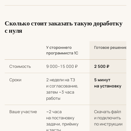
Сколько стоит заказать такую доработку
с нуля
У стороннего
Готовое решение
программиста 1С
Сравнение стоимости и сроков: разработка с нуля у стороннег
Стоимость
9 000–15 000 ₽
2 500 ₽
Сроки
2 недели на ТЗ
5 минут
и согласование,
на установку
затем ~3 часа
работы
Ваше участие
~2 часа
Скачать файл
на постановку
и подключить
задачи, приёмку
по инструкции
и тесты