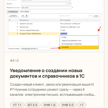
Артикул:
#610
Уведомление о создании новых
документов и справочников в 1С
Создан новый клиент, заказ или реализация выше N
₽? Нужные сотрудники узнают сразу — через 6
каналов: электронное письмо, всплывающее сообщ…
УТ 11
БП 3.0
УНФ 1.6
УНФ 3.0
+7