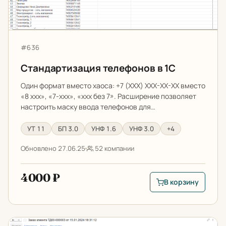
Артикул:
#636
Стандартизация телефонов в 1С
Один формат вместо хаоса: +7 (XXX) XXX-XX-XX вместо
«8 xxx», «7-xxx», «xxx без 7». Расширение позволяет
настроить маску ввода телефонов для…
УТ 11
БП 3.0
УНФ 1.6
УНФ 3.0
+4
Обновлено 27.06.25
52 компании
4000 ₽
В корзину
В корзину: Стандар