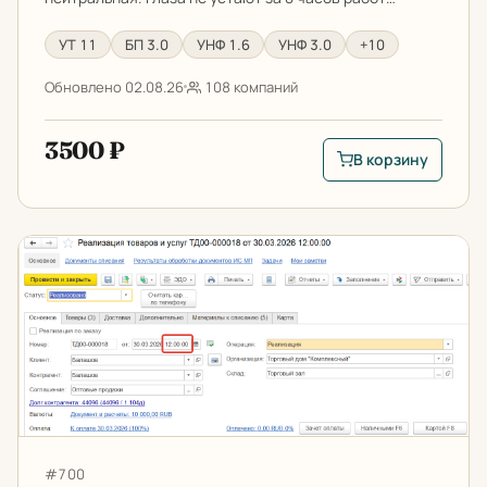
УТ 11
БП 3.0
УНФ 1.6
УНФ 3.0
+10
Обновлено 02.08.26
108 компаний
3500 ₽
В корзину
В корзину: Цветовы
Время создания документов - групповое изменение
Артикул:
#700