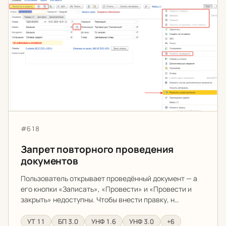
Запрет повторного проведения документов
Артикул:
#618
Запрет повторного проведения
документов
Пользователь открывает проведённый документ — а
его кнопки «Записать», «Провести» и «Провести и
закрыть» недоступны. Чтобы внести правку, н…
УТ 11
БП 3.0
УНФ 1.6
УНФ 3.0
+6