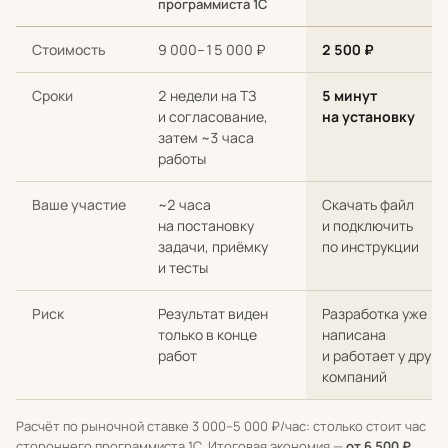
программиста 1С
Сравнение стоимости и сроков: разработка с нуля у стороннег
Стоимость
9 000–15 000 ₽
2 500 ₽
Сроки
2 недели на ТЗ
5 минут
и согласование,
на установку
затем ~3 часа
работы
Ваше участие
~2 часа
Скачать файл
на постановку
и подключить
задачи, приёмку
по инструкции
и тесты
Риск
Результат виден
Разработка уже
только в конце
написана
работ
и работает у други
компаний
Расчёт по рыночной ставке 3 000–5 000 ₽/час: столько стоит час
стороннего программиста 1С. Итоговая экономия —
от 6 500 ₽