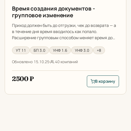
Время создания документов -
групповое изменение
Приход должен быть до отгрузки, чек до возврата — а
в течение дня время вводилось как попало.
Расширение групповым способом меняет время до…
УТ 11
БП 3.0
УНФ 1.6
УНФ 3.0
+8
Обновлено 15.10.25
40 компаний
2500 ₽
В корзину
В корзину: Время с