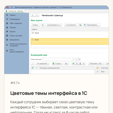
Цветовые темы интерфейса в 1С
Артикул:
#674
Цветовые темы интерфейса в 1С
Каждый сотрудник выбирает свою цветовую тему
интерфейса 1С — тёмная, светлая, контрастная или
нейтральная. Глаза не устают за 8 часов работ…