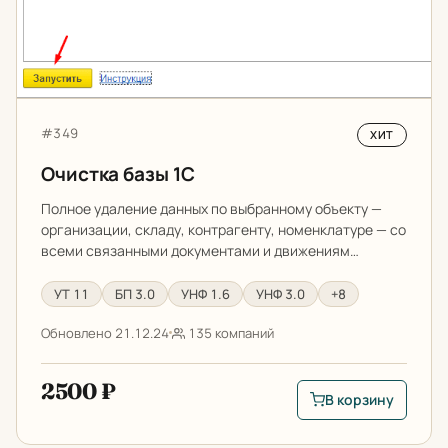
Артикул:
#349
ХИТ
Очистка базы 1С
Полное удаление данных по выбранному объекту —
организации, складу, контрагенту, номенклатуре — со
всеми связанными документами и движениям…
УТ 11
БП 3.0
УНФ 1.6
УНФ 3.0
+8
Обновлено 21.12.24
135 компаний
2500 ₽
В корзину
В корзину: Очистка 