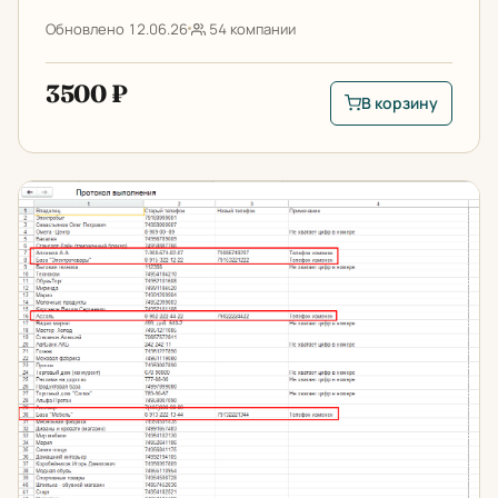
Обновлено 12.06.26
54 компании
3500 ₽
В корзину
В корзину: Уведомл
Стандартизация телефонов в 1С