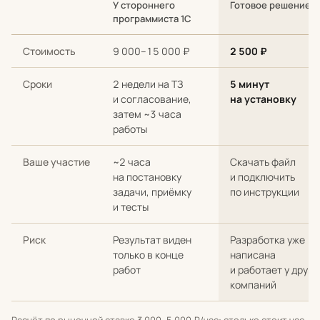
У стороннего
Готовое решение
программиста 1С
Сравнение стоимости и сроков: разработка с нуля у стороннег
Стоимость
9 000–15 000 ₽
2 500 ₽
Сроки
2 недели на ТЗ
5 минут
и согласование,
на установку
затем ~3 часа
работы
Ваше участие
~2 часа
Скачать файл
на постановку
и подключить
задачи, приёмку
по инструкции
и тесты
Риск
Результат виден
Разработка уже
только в конце
написана
работ
и работает у други
компаний
Расчёт по рыночной ставке 3 000–5 000 ₽/час: столько стоит час