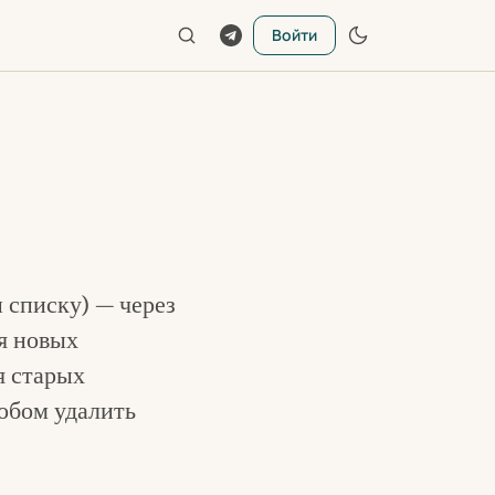
Войти
 списку) — через
я новых
я старых
собом удалить