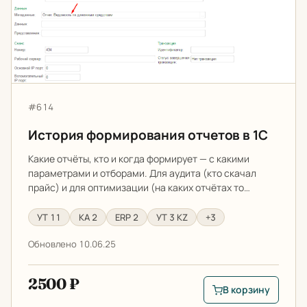
Артикул:
#614
История формирования отчетов в 1С
Какие отчёты, кто и когда формирует — с какими
параметрами и отборами. Для аудита (кто скачал
прайс) и для оптимизации (на каких отчётах то…
УТ 11
КА 2
ERP 2
УТ 3 KZ
+3
Обновлено 10.06.25
2500 ₽
В корзину
В корзину: История