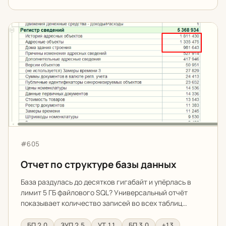
Отчет по структуре базы данных
Артикул:
#605
Отчет по структуре базы данных
База раздулась до десятков гигабайт и упёрлась в
лимит 5 ГБ файлового SQL? Универсальный отчёт
показывает количество записей во всех таблиц…
БП 2.0
ЗУП 2.5
УТ 11
БП 3.0
+13