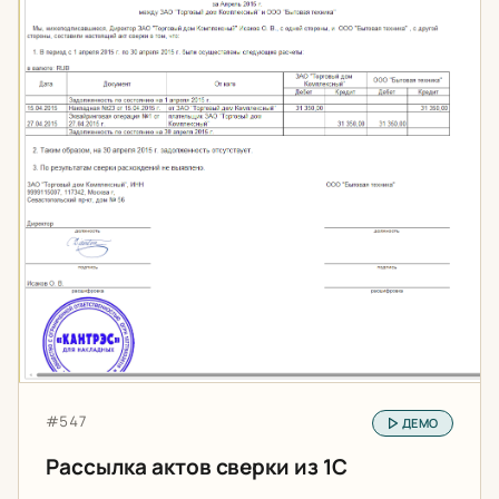
Артикул:
#547
ДЕМО
Рассылка актов сверки из 1С