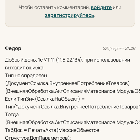
Чтобы оставить комментарий,
войдите
или
зарегистрируйтесь
.
Федор
23 февраля 2026
Добрый день, 1с УТ 11 (11.5.22.134), при использовании
выходит ошибка
Тип не определен
(ДокументСсылка.ВнутреннееПотреблениеТоваров)
{ВнешняяОбработка.АктСписанияМатериалов.МодульОбъ
Если ТипЗнч(СсылкаНаОбъект) =
Тип("ДокументСсылка.ВнутреннееПотреблениеТоваров"
Тогда
{ВнешняяОбработка.АктСписанияМатериалов.МодульОб
ТабДок = ПечатьАкта(МассивОбъектов,
СтруктураДопПараметров);