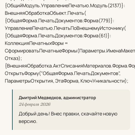
{ОбщийМодуль.УправлениеПечатью.Модуль(2137)}:
ВнешняяОбработкаОбъект.Печать(
{ОбщаяФорма.ПечатьДокументов.Форма(779)}:
УправлениеПечатью.ПечатьПоВнешнемуИсточнику(
{ОбщаяФорма.ПечатьДокументов.Форма(61)}:
КоллекцияПечатныхФорм =
СформироватьПечатныеФормы(Параметры.ИменаМакет
Отказ);
{ВнешняяОбработка.АктСписанияМатериалов.Форма.Фор
ОткрытьФорму("ОбщаяФорма.ПечатьДокументов",
ПараметрыОткрытия, ЭтаФорма, КлючУникальности);
Дмитрий Медведков, администратор
24 февраля 2026
Добрый день! Внес правки, скачайте новую
версию.