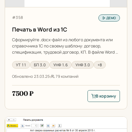
Артикул:
#358
ДЕМО
Печать в Word из 1С
Сформируйте .docx-файл из любого документа или
справочника 1С по своему шаблону: договор,
спецификация, трудовой договор, КП. В файле Word …
УТ 11
БП 3.0
УНФ 1.6
УНФ 3.0
+8
Обновлено 23.03.25
79 компаний
7500 ₽
В корзину
В корзину: Печать в
Рассылка актов сверки из 1С