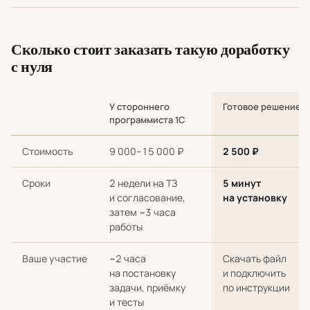
Сколько стоит заказать такую доработку
с нуля
У стороннего
Готовое решение
программиста 1С
Сравнение стоимости и сроков: разработка с нуля у стороннег
Стоимость
9 000–15 000 ₽
2 500 ₽
Сроки
2 недели на ТЗ
5 минут
и согласование,
на установку
затем ~3 часа
работы
Ваше участие
~2 часа
Скачать файл
на постановку
и подключить
задачи, приёмку
по инструкции
и тесты