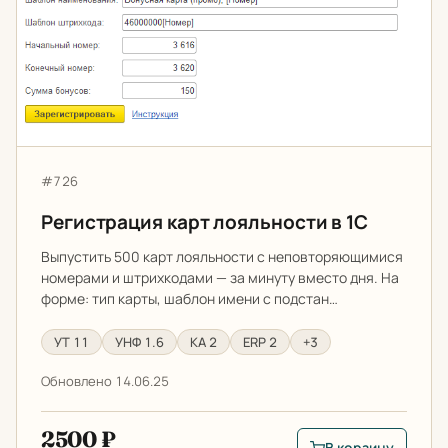
Артикул:
#726
Регистрация карт лояльности в 1С
Выпустить 500 карт лояльности с неповторяющимися
номерами и штрихкодами — за минуту вместо дня. На
форме: тип карты, шаблон имени с подстан…
УТ 11
УНФ 1.6
КА 2
ERP 2
+3
Обновлено 14.06.25
2500 ₽
В корзину