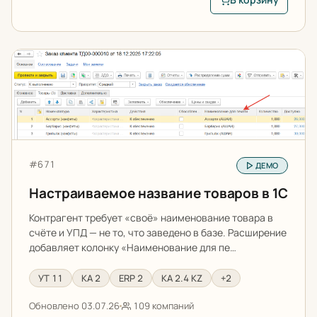
В корзину: Регистр
Настраиваемое название товаров в 1С
Артикул:
#671
ДЕМО
Настраиваемое название товаров в 1С
Контрагент требует «своё» наименование товара в
счёте и УПД — не то, что заведено в базе. Расширение
добавляет колонку «Наименование для пе…
УТ 11
КА 2
ERP 2
КА 2.4 KZ
+2
Обновлено 03.07.26
109 компаний