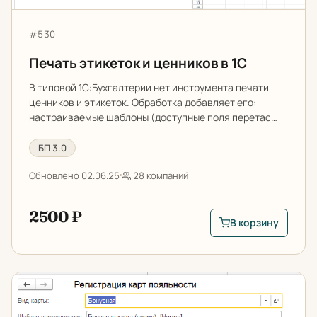
Артикул:
#530
Печать этикеток и ценников в 1С
В типовой 1С:Бухгалтерии нет инструмента печати
ценников и этикеток. Обработка добавляет его:
настраиваемые шаблоны (доступные поля перетас…
БП 3.0
Обновлено 02.06.25
28 компаний
2500 ₽
В корзину
В корзину: Печать э
Регистрация карт лояльности в 1С