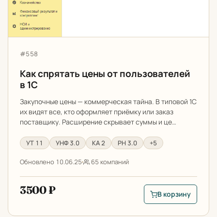
Артикул:
#558
Как спрятать цены от пользователей
в 1С
Закупочные цены — коммерческая тайна. В типовой 1С
их видят все, кто оформляет приёмку или заказ
поставщику. Расширение скрывает суммы и це…
УТ 11
УНФ 3.0
КА 2
РН 3.0
+5
Обновлено 10.06.25
65 компаний
3500 ₽
В корзину
В корзину: Как спря