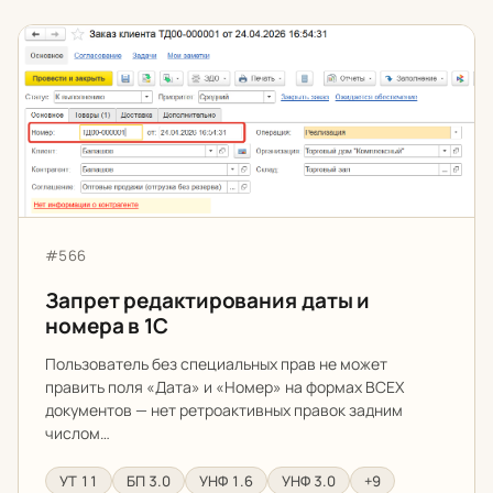
Запрет редактирования даты и номера в 1С
Артикул:
#566
Запрет редактирования даты и
номера в 1С
Пользователь без специальных прав не может
править поля «Дата» и «Номер» на формах ВСЕХ
документов — нет ретроактивных правок задним
числом…
УТ 11
БП 3.0
УНФ 1.6
УНФ 3.0
+9