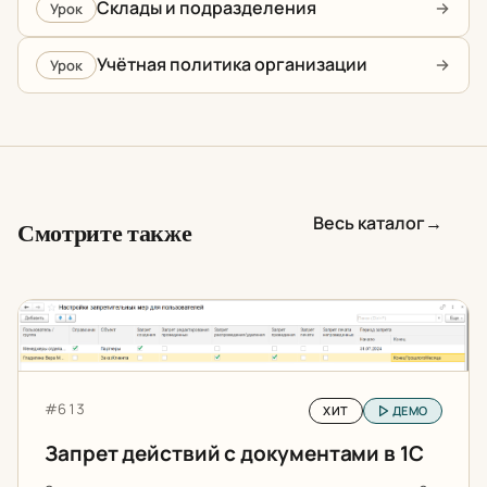
Склады и подразделения
Урок
Учётная политика организации
Урок
Весь каталог
→
Смотрите также
Запрет действий с документами в 1С
Артикул:
#613
ХИТ
ДЕМО
Запрет действий с документами в 1С