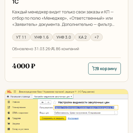
1С
Каждый менеджер видит только свои заказы и КП —
отбор по полю «Менеджер», «Ответственный» или
«Заявитель» документа. Дополнительно — фильтр…
УТ 11
УНФ 1.6
УНФ 3.0
КА 2
+7
Обновлено 31.03.26
86 компаний
4000 ₽
В корзину
В корзину: Запрет 
Как спрятать цены от пользователей в 1С