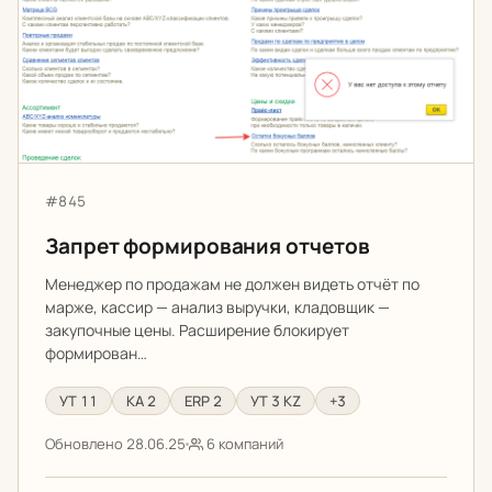
Артикул:
#845
Запрет формирования отчетов
Менеджер по продажам не должен видеть отчёт по
марже, кассир — анализ выручки, кладовщик —
закупочные цены. Расширение блокирует
формирован…
УТ 11
КА 2
ERP 2
УТ 3 KZ
+3
Обновлено 28.06.25
6 компаний