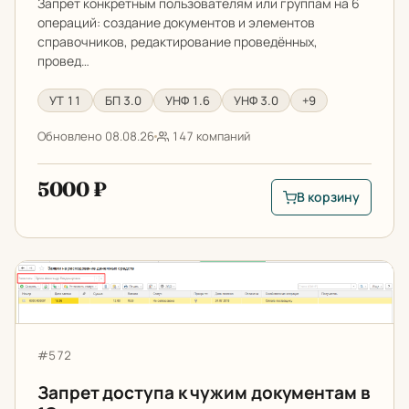
Запрет конкретным пользователям или группам на 6
операций: создание документов и элементов
справочников, редактирование проведённых,
провед…
УТ 11
БП 3.0
УНФ 1.6
УНФ 3.0
+9
Обновлено 08.08.26
147 компаний
5000 ₽
В корзину
В корзину: Запрет 
Запрет доступа к чужим документам в 1С
Артикул:
#572
Запрет доступа к чужим документам в