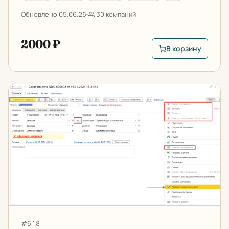
Обновлено 05.06.25
30 компаний
2000 ₽
В корзину
В корзину: Запрет 
Запрет повторного проведения документов
Артикул:
#618