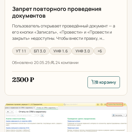
Запрет повторного проведения
документов
Пользователь открывает проведённый документ — а
его кнопки «Записать», «Провести» и «Провести и
закрыть» недоступны. Чтобы внести правку, н…
УТ 11
БП 3.0
УНФ 1.6
УНФ 3.0
+6
Обновлено 20.05.25
24 компании
2500 ₽
В корзину
В корзину: Запрет
Запрет формирования отчетов