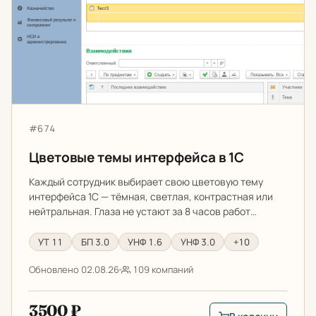
Артикул:
#674
Цветовые темы интерфейса в 1С
Каждый сотрудник выбирает свою цветовую тему
интерфейса 1С — тёмная, светлая, контрастная или
нейтральная. Глаза не устают за 8 часов работ…
УТ 11
БП 3.0
УНФ 1.6
УНФ 3.0
+10
Обновлено 02.08.26
109 компаний
3500 ₽