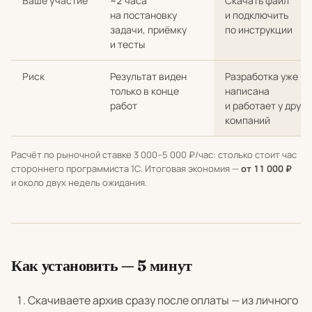
Ваше участие
~2 часа
Скачать файл
на постановку
и подключить
задачи, приёмку
по инструкции
и тесты
Риск
Результат виден
Разработка уже
только в конце
написана
работ
и работает у други
компаний
Расчёт по рыночной ставке 3 000–5 000 ₽/час: столько стоит час
стороннего программиста 1С. Итоговая экономия —
от 11 000 ₽
и около двух недель ожидания.
Как установить — 5 минут
Скачиваете архив сразу после оплаты — из личного