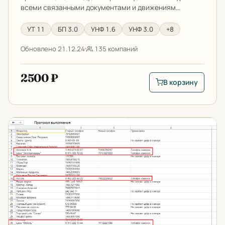
всеми связанными документами и движениям…
УТ 11
БП 3.0
УНФ 1.6
УНФ 3.0
+8
Обновлено 21.12.24
135 компаний
2500 ₽
В корзину
В корзину: Очистка 
Стандартизация телефонов в 1С