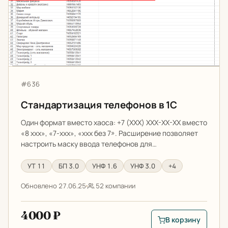
Артикул:
#636
Стандартизация телефонов в 1С
Один формат вместо хаоса: +7 (XXX) XXX-XX-XX вместо
«8 xxx», «7-xxx», «xxx без 7». Расширение позволяет
настроить маску ввода телефонов для…
УТ 11
БП 3.0
УНФ 1.6
УНФ 3.0
+4
Обновлено 27.06.25
52 компании
4000 ₽
В корзину
В корзину: Стандар