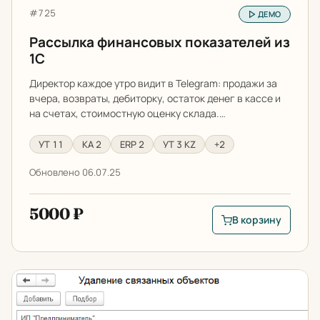
Артикул:
#725
ДЕМО
Рассылка финансовых показателей из
1С
Директор каждое утро видит в Telegram: продажи за
вчера, возвраты, дебиторку, остаток денег в кассе и
на счетах, стоимостную оценку склада.…
УТ 11
КА 2
ERP 2
УТ 3 KZ
+2
Обновлено 06.07.25
5000 ₽
В корзину
В корзину: Рассылк
Очистка базы 1С