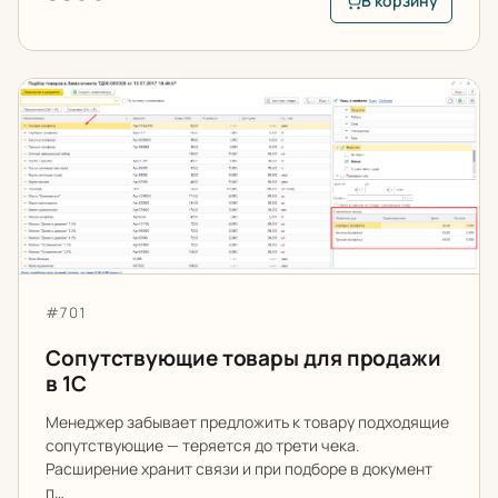
В корзину
В корзину: Цветовы
Сопутствующие товары для продажи в 1С
Артикул:
#701
Сопутствующие товары для продажи
в 1С
Менеджер забывает предложить к товару подходящие
сопутствующие — теряется до трети чека.
Расширение хранит связи и при подборе в документ
п…