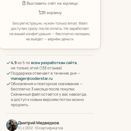
Выставить счёт на юрлицо
В корзину
Без регистрации, нужен только email. Файл
доступен сразу после оплаты. Не заработает
на вашей конфигурации — бесплатно наладим,
не выйдет — вернём деньги.
4,9
из 5 по
всем разработкам сайта
,
не только этой (133 отзыва)
Поддержка отвечает в течение дня —
manager@coderstar.ru
Обновления и повторное скачивание —
бесплатно 3 месяца после покупки.
Скачанный файл остаётся у вас навсегда,
а доступ к новым версиям потом можно
продлить.
Дмитрий Медведков
1С с 2012 · 10 сертификатов