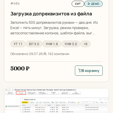
Артикул:
#464
ХИТ
ДЕМО
Загрузка допреквизитов из файла
Заполнить 500 допреквизитов руками — два дня. Из
Excel — пять минут. Загрузка, режим проверки,
автосопоставление колонок, шаблон файла, выг…
УТ 11
БП 3.0
УНФ 1.6
УНФ 3.0
+9
Обновлено 09.07.26
162 компании
5000 ₽
В корзину
В корзину: Загрузк
Заполнение чеков ККМ по заказам