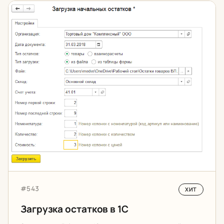
Загрузка остатков в 1С
Артикул:
#543
ХИТ
Загрузка остатков в 1С