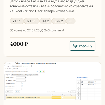
Запуск новой базы за 10 минут вместо двух дней:
товарные остатки и взаиморасчёты с контрагентами
из Excel или dbf. Свои товары и товары на …
УТ 11
БП 3.0
КА 2
ERP 2
+5
Обновлено 27.01.26
240 компаний
4000 ₽
В корзину
В корзину: Загрузка
Загрузка допреквизитов из файла