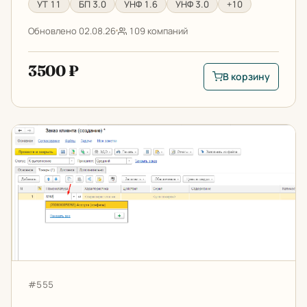
УТ 11
БП 3.0
УНФ 1.6
УНФ 3.0
+10
Обновлено 02.08.26
109 компаний
3500 ₽
В корзину
В корзину: Цветовы
Удобный поиск товаров в 1С
Артикул:
#555