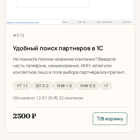
Артикул:
#575
Удобный поиск партнеров в 1С
Не помните полное название компании? Введите
часть телефона, наименования, ИНН, email или
контактное лицо в поле выбора партнера/контрагент…
УТ 11
БП 3.0
УНФ 1.6
УНФ 3.0
+7
Обновлено 12.07.26
32 компании
2500 ₽
В корзину
В корзину: Удобный