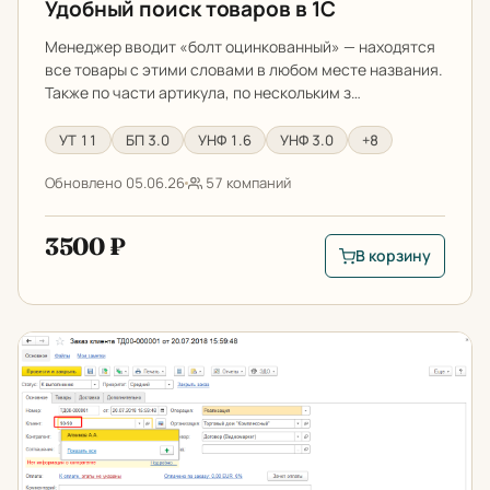
Удобный поиск товаров в 1С
Менеджер вводит «болт оцинкованный» — находятся
все товары с этими словами в любом месте названия.
Также по части артикула, по нескольким з…
УТ 11
БП 3.0
УНФ 1.6
УНФ 3.0
+8
Обновлено 05.06.26
57 компаний
3500 ₽
В корзину
В корзину: Удобный
Удобный поиск партнеров в 1С