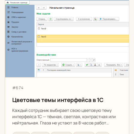
Цветовые темы интерфейса в 1С
Артикул:
#674
Цветовые темы интерфейса в 1С
Каждый сотрудник выбирает свою цветовую тему
интерфейса 1С — тёмная, светлая, контрастная или
нейтральная. Глаза не устают за 8 часов работ…