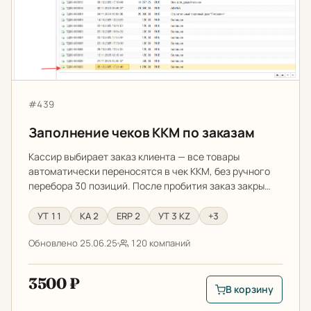
Артикул:
#439
Заполнение чеков ККМ по заказам
Кассир выбирает заказ клиента — все товары
автоматически переносятся в чек ККМ, без ручного
перебора 30 позиций. После пробития заказ закры…
УТ 11
КА 2
ERP 2
УТ 3 KZ
+3
Обновлено 25.06.25
120 компаний
3500 ₽
В корзину
В корзину: Заполне