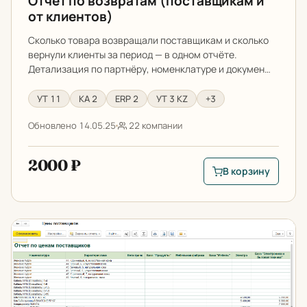
Отчет по возвратам (поставщикам и
от клиентов)
Сколько товара возвращали поставщикам и сколько
вернули клиенты за период — в одном отчёте.
Детализация по партнёру, номенклатуре и докумен…
УТ 11
КА 2
ERP 2
УТ 3 KZ
+3
Обновлено 14.05.25
22 компании
2000 ₽
В корзину
В корзину: Отчет п
Отчет по ценам поставщиков для 1С