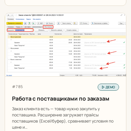
Работа с поставщиками по заказам
Артикул:
#785
ДЕМО
Работа с поставщиками по заказам
Заказ клиента есть — товар нужно закупить у
поставщика. Расширение загружает прайсы
поставщиков (Excel/буфер), сравнивает условия по
цене и…