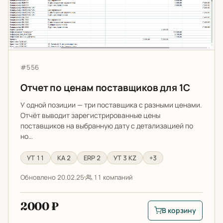
Артикул:
#556
Отчет по ценам поставщиков для 1С
У одной позиции — три поставщика с разными ценами.
Отчёт выводит зарегистрированные цены
поставщиков на выбранную дату с детализацией по
но…
УТ 11
КА 2
ERP 2
УТ 3 KZ
+3
Обновлено 20.02.25
11 компаний
2000 ₽
В корзину
В корзину: Отчет п