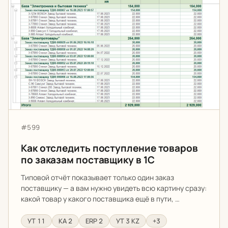
Артикул:
#599
Как отследить поступление товаров
по заказам поставщику в 1С
Типовой отчёт показывает только один заказ
поставщику — а вам нужно увидеть всю картину сразу:
какой товар у какого поставщика ещё в пути, …
УТ 11
КА 2
ERP 2
УТ 3 KZ
+3