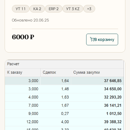
УТ 11
КА 2
ERP 2
УТ 3 KZ
+3
Обновлено 20.06.25
6000 ₽
В корзину
В корзину: Работа 
Оптимизация бюджета закупок