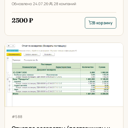
Обновлено 24.07.26
28 компаний
2500 ₽
В корзину
В корзину: Анализ з
Отчет по возвратам (поставщикам и от клиентов)
Артикул:
#588