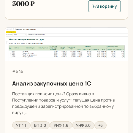
3000 ₽
В корзину
В корзину: Использ
Анализ закупочных цен в 1С
Артикул:
#545
Анализ закупочных цен в 1С
Поставщик повысил цены? Сразу видно в
Поступлении товаров и услуг: текущая цена против
предыдущей и зарегистрированной по выбранному
виду ц…
УТ 11
БП 3.0
УНФ 1.6
УНФ 3.0
+6