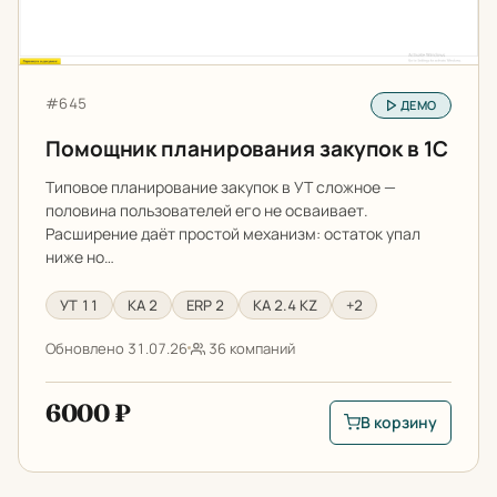
Артикул:
#645
ДЕМО
Помощник планирования закупок в 1С
Типовое планирование закупок в УТ сложное —
половина пользователей его не осваивает.
Расширение даёт простой механизм: остаток упал
ниже но…
УТ 11
КА 2
ERP 2
КА 2.4 KZ
+2
Обновлено 31.07.26
36 компаний
6000 ₽
В корзину
В корзину: Помощни