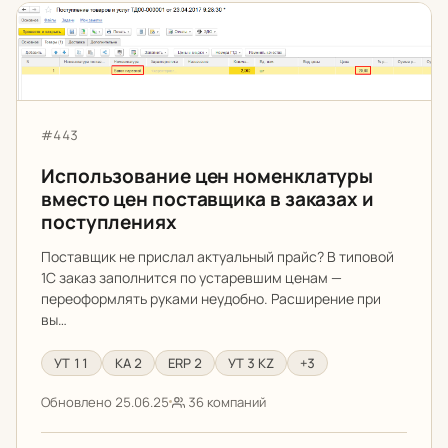
Использование цен номенклатуры вместо цен поставщ
Артикул:
#443
Использование цен номенклатуры
вместо цен поставщика в заказах и
поступлениях
Поставщик не прислал актуальный прайс? В типовой
1С заказ заполнится по устаревшим ценам —
переоформлять руками неудобно. Расширение при
вы…
УТ 11
КА 2
ERP 2
УТ 3 KZ
+3
Обновлено 25.06.25
36 компаний