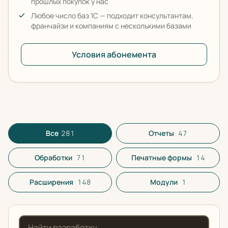
прошлых покупок у нас
Любое число баз 1С — подходит консультантам,
франчайзи и компаниям с несколькими базами
Условия абонемента
Все разработки в каталоге
Все
281
Отчеты
47
Обработки
71
Печатные формы
14
Расширения
148
Модули
1
Поиск по названию или описанию