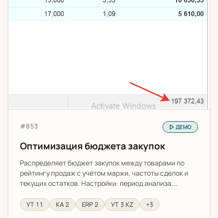
Артикул:
#853
ДЕМО
Оптимизация бюджета закупок
Распределяет бюджет закупок между товарами по
рейтингу продаж с учётом маржи, частоты сделок и
текущих остатков. Настройки: период анализа,…
УТ 11
КА 2
ERP 2
УТ 3 KZ
+3