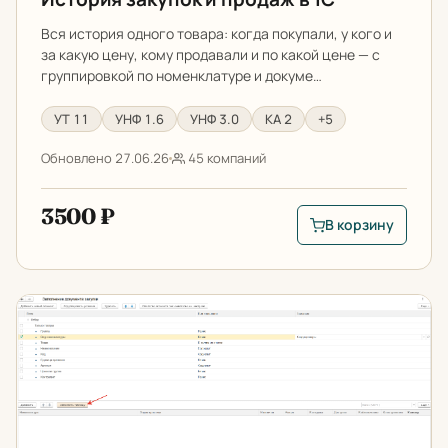
Вся история одного товара: когда покупали, у кого и
за какую цену, кому продавали и по какой цене — с
группировкой по номенклатуре и докуме…
УТ 11
УНФ 1.6
УНФ 3.0
КА 2
+5
Обновлено 27.06.26
45 компаний
3500 ₽
В корзину
В корзину: История 
Помощник планирования закупок в 1С