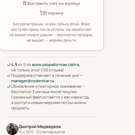
Выставить счёт на юрлицо
В корзину
Без регистрации, нужен только email. Файл
доступен сразу после оплаты. Не заработает
на вашей конфигурации — бесплатно наладим,
не выйдет — вернём деньги.
4,9
из 5 по
всем разработкам сайта
,
не только этой (133 отзыва)
Поддержка отвечает в течение дня —
manager@coderstar.ru
Обновления и повторное скачивание —
бесплатно 3 месяца после покупки.
Скачанный файл остаётся у вас навсегда,
а доступ к новым версиям потом можно
продлить.
Дмитрий Медведков
1С с 2012 · 10 сертификатов