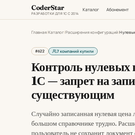
CoderStar
Каталог
Абонемент
РАЗРАБОТКИ ДЛЯ 1С С 2014
Главная
Каталог
Расширения конфигураций
Нулевые
#622
7
компаний купили
Контроль нулевых 
1С — запрет на запи
существующим
Случайно записанная нулевая цена л
большом справочнике трудно. Расш
пользователь не сохранит документ 