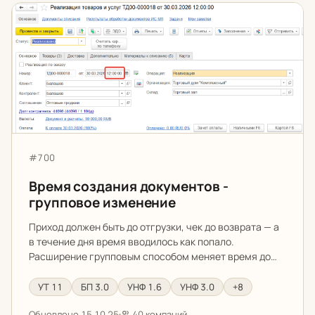
Время создания документов - групповое изменение
Артикул:
#700
Время создания документов -
групповое изменение
Приход должен быть до отгрузки, чек до возврата — а
в течение дня время вводилось как попало.
Расширение групповым способом меняет время до…
УТ 11
БП 3.0
УНФ 1.6
УНФ 3.0
+8
Обновлено 15.10.25
40 компаний