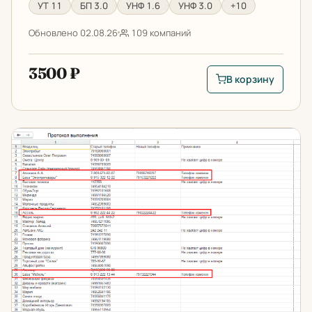
УТ 11
БП 3.0
УНФ 1.6
УНФ 3.0
+10
Обновлено 02.08.26
109 компаний
3500 ₽
В корзину
В корзину: Цветовы
Стандартизация телефонов в 1С