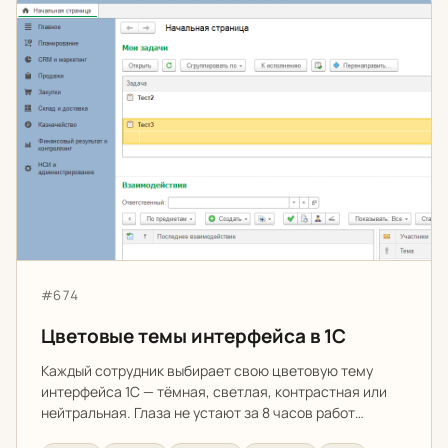
Цветовые темы интерфейса в 1С
Артикул:
#674
Цветовые темы интерфейса в 1С
Каждый сотрудник выбирает свою цветовую тему
интерфейса 1С — тёмная, светлая, контрастная или
нейтральная. Глаза не устают за 8 часов работ…