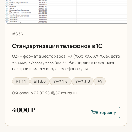
Артикул:
#636
Стандартизация телефонов в 1С
Один формат вместо хаоса: +7 (XXX) XXX-XX-XX вместо
«8 xxx», «7-xxx», «xxx без 7». Расширение позволяет
настроить маску ввода телефонов для…
УТ 11
БП 3.0
УНФ 1.6
УНФ 3.0
+4
Обновлено 27.06.25
52 компании
4000 ₽
В корзину
В корзину: Стандар