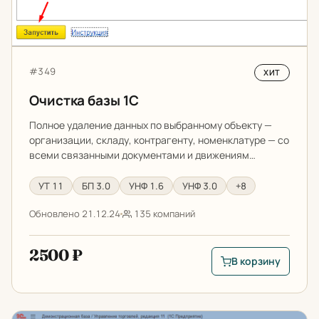
Артикул:
#349
ХИТ
Очистка базы 1С
Полное удаление данных по выбранному объекту —
организации, складу, контрагенту, номенклатуре — со
всеми связанными документами и движениям…
УТ 11
БП 3.0
УНФ 1.6
УНФ 3.0
+8
Обновлено 21.12.24
135 компаний
2500 ₽
В корзину
В корзину: Очистка 