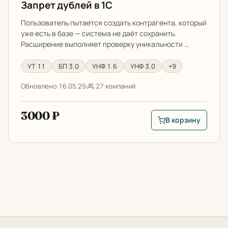
Запрет дублей в 1С
Пользователь пытается создать контрагента, который
уже есть в базе — система не даёт сохранить.
Расширение выполняет проверку уникальности …
УТ 11
БП 3.0
УНФ 1.6
УНФ 3.0
+9
Обновлено 16.05.25
27 компаний
3000 ₽
В корзину
В корзину: Запрет д