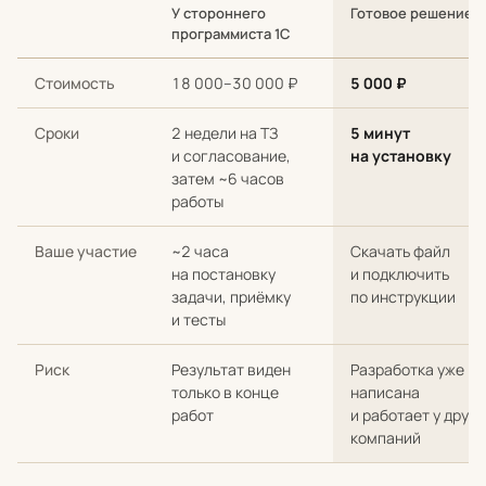
У стороннего
Готовое решение
программиста 1С
Сравнение стоимости и сроков: разработка с нуля у стороннег
Стоимость
18 000–30 000 ₽
5 000 ₽
Сроки
2 недели на ТЗ
5 минут
и согласование,
на установку
затем ~6 часов
работы
Ваше участие
~2 часа
Скачать файл
на постановку
и подключить
задачи, приёмку
по инструкции
и тесты
Риск
Результат виден
Разработка уже
только в конце
написана
работ
и работает у други
компаний