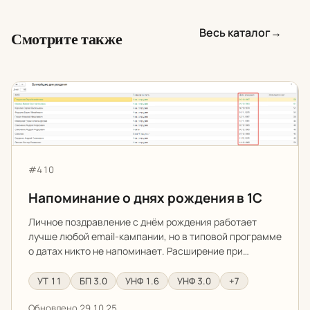
Весь каталог
→
Смотрите также
Напоминание о днях рождения в 1С
Артикул:
#410
Напоминание о днях рождения в 1С
Личное поздравление с днём рождения работает
лучше любой email-кампании, но в типовой программе
о датах никто не напоминает. Расширение при…
УТ 11
БП 3.0
УНФ 1.6
УНФ 3.0
+7
Обновлено 29.10.25