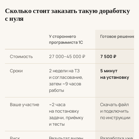
Сколько стоит заказать такую доработку
с нуля
У стороннего
Готовое решение
программиста 1С
Сравнение стоимости и сроков: разработка с нуля у стороннег
Стоимость
27 000–45 000 ₽
7 500 ₽
Сроки
2 недели на ТЗ
5 минут
и согласование,
на установку
затем ~9 часов
работы
Ваше участие
~2 часа
Скачать файл
на постановку
и подключить
задачи, приёмку
по инструкции
и тесты
Риск
Результат виден
Разработка уже