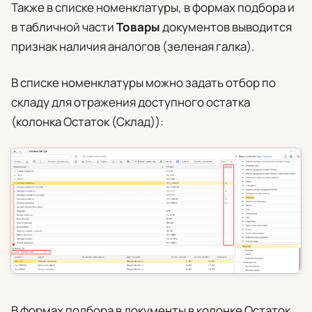
Также в списке номенклатуры, в формах подбора и
в табличной части
Товары
документов выводится
признак наличия аналогов (зеленая галка).
В списке номенклатуры можно задать отбор по
складу для отражения доступного остатка
(колонка Остаток (Склад)):
В формах подбора в документы в колонке Остаток