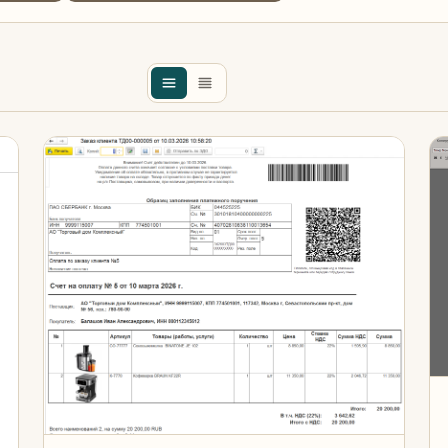
гурация 1С
Цена от (₽)
Картинки в счете и КП для 1С