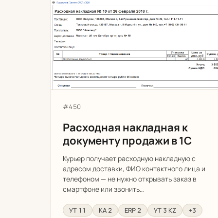
Расходная накладная к документу продажи
Артикул:
#450
Расходная накладная к
документу продажи в 1С
Курьер получает расходную накладную с
адресом доставки, ФИО контактного лица и
телефоном — не нужно открывать заказ в
смартфоне или звонить…
УТ 11
КА 2
ERP 2
УТ 3 KZ
+3