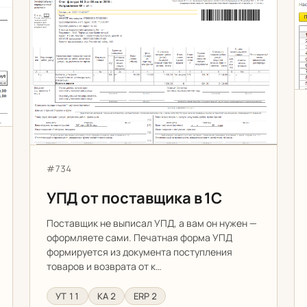
 в 1С
УПД от поставщика в 1С
Артикул:
#734
УПД от поставщика в 1С
Поставщик не выписал УПД, а вам он нужен —
оформляете сами. Печатная форма УПД
формируется из документа поступления
товаров и возврата от к…
УТ 11
КА 2
ERP 2