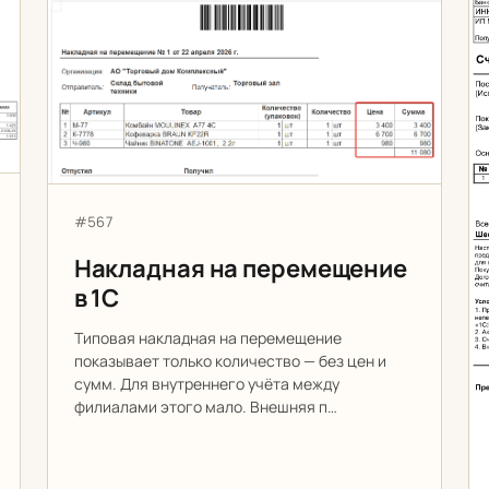
Накладная на перемещение в 1С
Артикул:
#567
Накладная на перемещение
в 1С
Типовая накладная на перемещение
показывает только количество — без цен и
сумм. Для внутреннего учёта между
филиалами этого мало. Внешняя п…