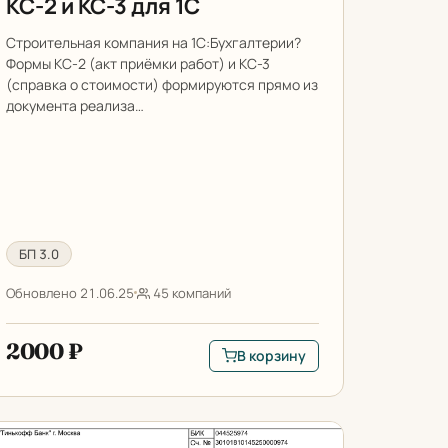
КС-2 и КС-3 для 1С
Строительная компания на 1С:Бухгалтерии?
Формы КС-2 (акт приёмки работ) и КС-3
(справка о стоимости) формируются прямо из
документа реализа…
БП 3.0
Обновлено 21.06.25
45 компаний
2000 ₽
В корзину
чете и КП для 1С
В корзину: КС-2 и КС-3 для 1С