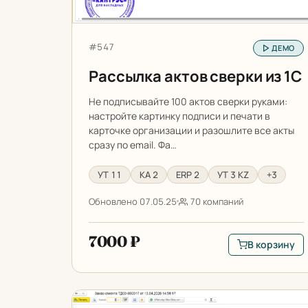
Артикул:
#547
ДЕМО
Рассылка актов сверки из 1С
Не подписывайте 100 актов сверки руками:
настройте картинку подписи и печати в
карточке организации и разошлите все акты
сразу по email. Фа…
УТ 11
КА 2
ERP 2
УТ 3 KZ
+3
Обновлено 07.05.25
70 компаний
7000 ₽
В корзину
В корзину: Рас