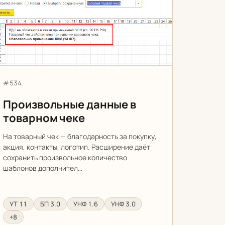
Произвольные данные в товарном чеке
Артикул:
#534
Произвольные данные в
товарном чеке
На товарный чек — благодарность за покупку,
акция, контакты, логотип. Расширение даёт
сохранить произвольное количество
шаблонов дополнител…
УТ 11
БП 3.0
УНФ 1.6
УНФ 3.0
+8