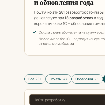
и обновления года
Поштучно эти 281 разработок стоили б
дешевле уже при
18 разработках
в год.
версии типовых 1С — обновления тоже в
Скидка с цены абонемента на сумму всех 
Любое число баз 1С — подходит консульт
с несколькими базами
Все разработки в кат
Все
281
Отчеты
47
Обработки
71
Поиск по названию или описанию