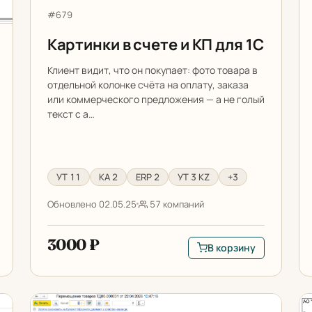
Артикул:
#679
Картинки в счете и КП для 1С
Клиент видит, что он покупает: фото товара в
отдельной колонке счёта на оплату, заказа
или коммерческого предложения — а не голый
текст с а…
УТ 11
КА 2
ERP 2
УТ 3 KZ
+3
Обновлено 02.05.25
57 компаний
3000 ₽
В корзину
сылка актов сверки из 1С
В корзину: Картинки в с