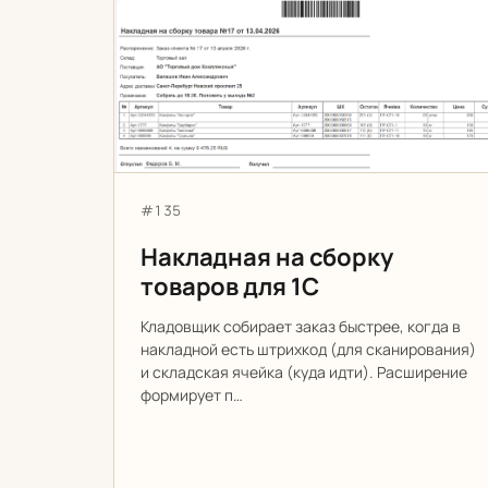
Накладная на сборку товаров для 1С
Артикул:
#135
Накладная на сборку
товаров для 1С
Кладовщик собирает заказ быстрее, когда в
накладной есть штрихкод (для сканирования)
и складская ячейка (куда идти). Расширение
формирует п…