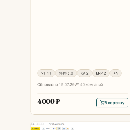
УТ 11
УНФ 3.0
КА 2
ERP 2
+4
Обновлено 15.07.26
40 компаний
4000 ₽
В корзину
В корзину: Нак