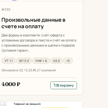
Артикул:
#535
Произвольные данные в
счете на оплату
Две формы в комплекте: счёт-оферта с
условиями договора в тексте и счёт на оплату
с произвольными данными в шапке и подвале
(условия гарант…
УТ 11
БП 3.0
УНФ 1.6
КА 2
+5
Обновлено 02.10.25
27 компаний
4000 ₽
В корзину
а перемещение в 1С
В корзину: Произвольные данные