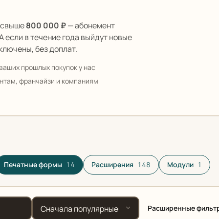
ы свыше
800 000 ₽
— абонемент
 А если в течение года выйдут новые
ключены, без доплат.
ваших прошлых покупок у нас
антам, франчайзи и компаниям
алоге
Печатные формы
14
Расширения
148
Модули
1
Сортировка
Расширенные фильт