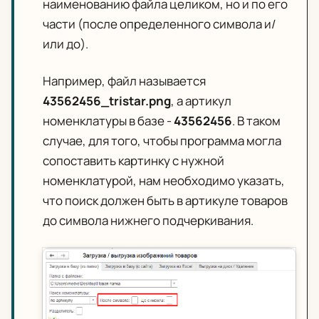
наименованию файла целиком, но и по его
части (после определенного символа и/
или до).
Например, файл называется
43562456_tristar.png
, а артикул
номенклатуры в базе -
43562456
. В таком
случае, для того, чтобы программа могла
сопоставить картинку с нужной
номенклатурой, нам необходимо указать,
что поиск должен быть в артикуле товаров
до символа нижнего подчеркивания.