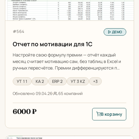
Артикул:
#564
ДЕМО
Отчет по мотивации для 1С
Настройте свою формулу премии — отчёт каждый
месяц считает мотивацию сам, без таблиц в Excel и
ручных пересчётов. Премии дифференцируются п…
УТ 11
КА 2
ERP 2
УТ 3 KZ
+3
Обновлено 09.04.26
65 компаний
6000 ₽
В корзину
В корзину: Отчет по