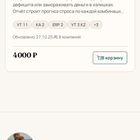
дефицита или замораживать деньги в излишках.
Отчёт строит прогноз спроса по каждой комбинаци…
УТ 11
КА 2
ERP 2
УТ 3 KZ
+3
Обновлено 27.10.25
8 компаний
4000 ₽
В корзину
В корзину: Прогноз