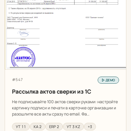
Цена до (₽)
Только разработки с демо
Артикул:
#547
ДЕМО
Рассылка актов сверки из 1С
Не подписывайте 100 актов сверки руками: настройте
картинку подписи и печати в карточке организации и
разошлите все акты сразу по email. Фа…
УТ 11
КА 2
ERP 2
УТ 3 KZ
+3