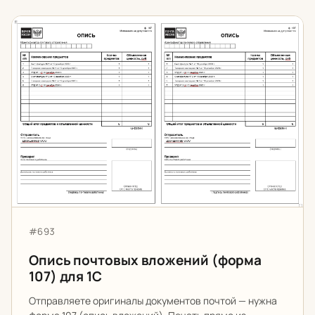
Опись почтовых вложений (форма 107) для 1С
Артикул:
#693
Опись почтовых вложений (форма
107) для 1С
Отправляете оригиналы документов почтой — нужна