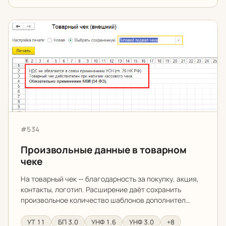
Произвольные данные в товарном чеке
Артикул:
#534
Произвольные данные в товарном
чеке
На товарный чек — благодарность за покупку, акция,
контакты, логотип. Расширение даёт сохранить
произвольное количество шаблонов дополнител…
УТ 11
БП 3.0
УНФ 1.6
УНФ 3.0
+8