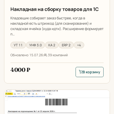
Накладная на сборку товаров для 1С
Кладовщик собирает заказ быстрее, когда в
накладной есть штрихкод (для сканирования) и
складская ячейка (куда идти). Расширение формирует
п…
УТ 11
УНФ 3.0
КА 2
ERP 2
+4
Обновлено 15.07.26
39 компаний
4000 ₽
В корзину
В корзину: Накладн
Накладная на перемещение в 1С