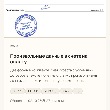
Артикул:
#535
Произвольные данные в счете на
оплату
Две формы в комплекте: счёт-оферта с условиями
договора в тексте и счёт на оплату с произвольными
данными в шапке и подвале (условия гарант…
УТ 11
БП 3.0
УНФ 1.6
КА 2
+5
Обновлено 02.10.25
27 компаний