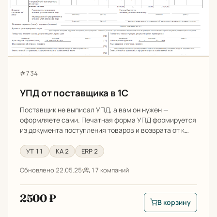
Артикул:
#734
УПД от поставщика в 1С
Поставщик не выписал УПД, а вам он нужен —
оформляете сами. Печатная форма УПД формируется
из документа поступления товаров и возврата от к…
УТ 11
КА 2
ERP 2
Обновлено 22.05.25
17 компаний
2500 ₽
В корзину
В корзину: УПД от п