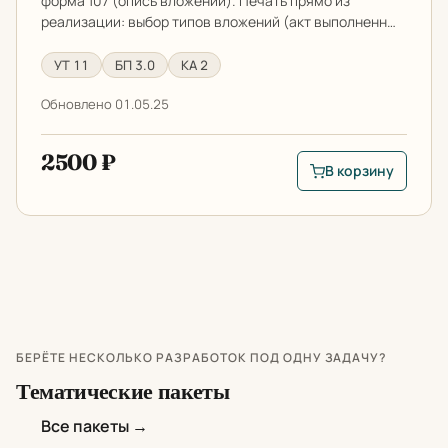
форма 107 (опись вложений). Печать прямо из
реализации: выбор типов вложений (акт выполненн…
УТ 11
БП 3.0
КА 2
Обновлено 01.05.25
2500 ₽
В корзину
В корзину: Опись п
БЕРЁТЕ НЕСКОЛЬКО РАЗРАБОТОК ПОД ОДНУ ЗАДАЧУ?
Тематические пакеты
Все пакеты →