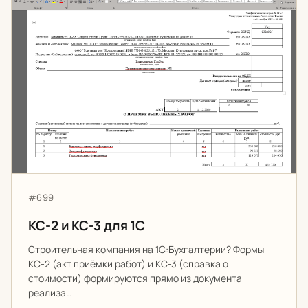
КС-2 и КС-3 для 1С
Артикул:
#699
КС-2 и КС-3 для 1С
Строительная компания на 1С:Бухгалтерии? Формы
КС-2 (акт приёмки работ) и КС-3 (справка о
стоимости) формируются прямо из документа
реализа…