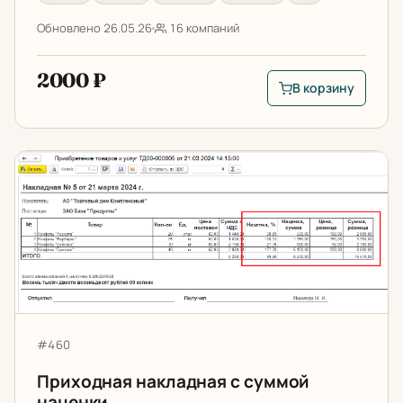
Обновлено 26.05.26
16 компаний
2000 ₽
В корзину
В корзину: Произво
Приходная накладная с суммой наценки
Артикул:
#460
Приходная накладная с суммой
наценки