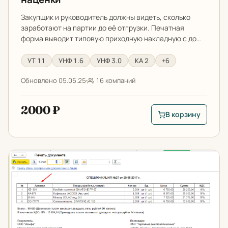
Закупщик и руководитель должны видеть, сколько
заработают на партии до её отгрузки. Печатная
форма выводит типовую приходную накладную с до…
УТ 11
УНФ 1.6
УНФ 3.0
КА 2
+6
Обновлено 05.05.25
16 компаний
2000 ₽
В корзину
В корзину: Приходн
Спецификация товаров