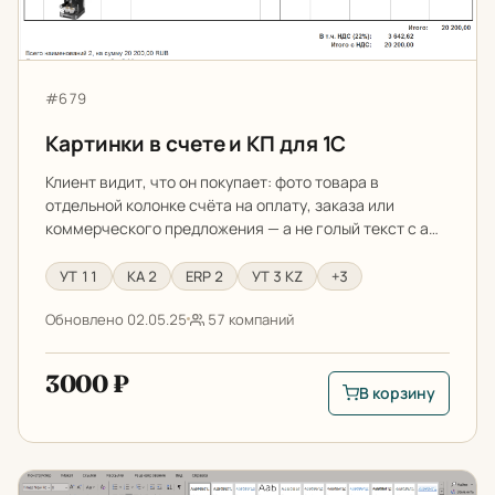
Артикул:
#679
Картинки в счете и КП для 1С
Клиент видит, что он покупает: фото товара в
отдельной колонке счёта на оплату, заказа или
коммерческого предложения — а не голый текст с а…
УТ 11
КА 2
ERP 2
УТ 3 KZ
+3
Обновлено 02.05.25
57 компаний
3000 ₽
В корзину
В корзину: Картинки