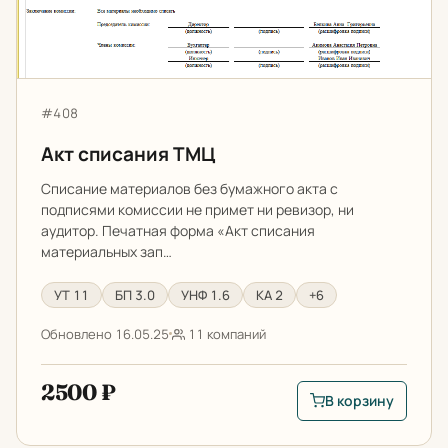
Артикул:
#408
Акт списания ТМЦ
Списание материалов без бумажного акта с
подписями комиссии не примет ни ревизор, ни
аудитор. Печатная форма «Акт списания
материальных зап…
УТ 11
БП 3.0
УНФ 1.6
КА 2
+6
Обновлено 16.05.25
11 компаний
2500 ₽
В корзину
В корзину: Акт спи