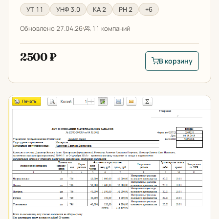
УТ 11
УНФ 3.0
КА 2
РН 2
+6
Обновлено 27.04.26
11 компаний
2500 ₽
В корзину
В корзину: Отчет о
Акт списания ТМЦ