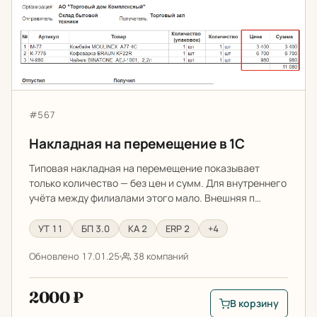
Артикул:
#567
Накладная на перемещение в 1С
Типовая накладная на перемещение показывает
только количество — без цен и сумм. Для внутреннего
учёта между филиалами этого мало. Внешняя п…
УТ 11
БП 3.0
КА 2
ERP 2
+4
Обновлено 17.01.25
38 компаний
2000 ₽
В корзину
В корзину: Накладн