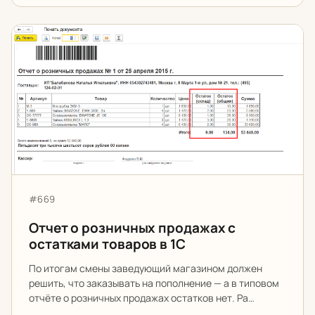
Отчет о розничных продажах с остатками товаров в 1
Артикул:
#669
Отчет о розничных продажах с
остатками товаров в 1С
По итогам смены заведующий магазином должен
решить, что заказывать на пополнение — а в типовом
отчёте о розничных продажах остатков нет. Ра…