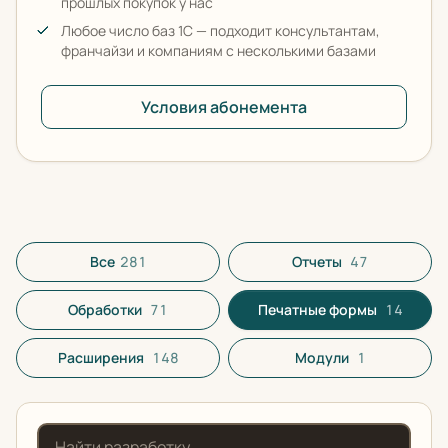
прошлых покупок у нас
Любое число баз 1С — подходит консультантам,
франчайзи и компаниям с несколькими базами
Условия абонемента
Все разработки в каталоге
Все
281
Отчеты
47
Обработки
71
Печатные формы
14
Расширения
148
Модули
1
Поиск по названию или описанию