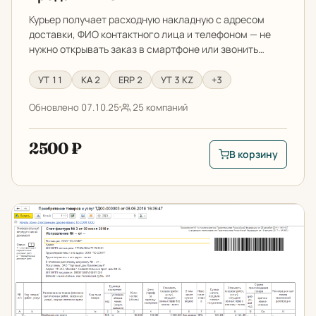
Курьер получает расходную накладную с адресом
доставки, ФИО контактного лица и телефоном — не
нужно открывать заказ в смартфоне или звонить…
УТ 11
КА 2
ERP 2
УТ 3 KZ
+3
Обновлено 07.10.25
25 компаний
2500 ₽
В корзину
В корзину: Расходн
УПД от поставщика в 1С