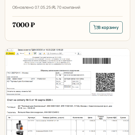
Обновлено 07.05.25
70 компаний
7000 ₽
В корзину
В корзину: Рассылка
Картинки в счете и КП для 1С