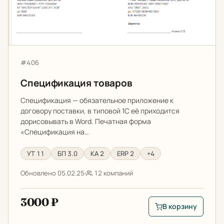
Артикул:
#406
Спецификация товаров
Спецификация — обязательное приложение к
договору поставки, в типовой 1С её приходится
дорисовывать в Word. Печатная форма
«Спецификация на…
УТ 11
БП 3.0
КА 2
ERP 2
+4
Обновлено 05.02.25
12 компаний
3000 ₽
В корзину
В корзину: Специфи