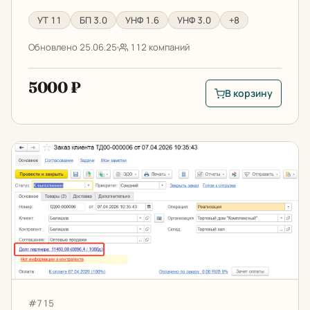
УТ 11
БП 3.0
УНФ 1.6
УНФ 3.0
+8
Обновлено 25.06.25
112 компаний
5000 ₽
В корзину
В корзину: Автозап
Сальдо расчетов в документах 1С
Артикул:
#715