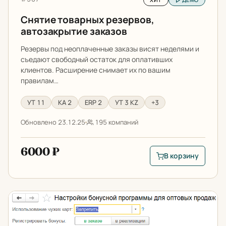
Снятие товарных резервов,
автозакрытие заказов
Резервы под неоплаченные заказы висят неделями и
съедают свободный остаток для оплативших
клиентов. Расширение снимает их по вашим
правилам…
УТ 11
КА 2
ERP 2
УТ 3 KZ
+3
Обновлено 23.12.25
195 компаний
6000 ₽
В корзину
В корзину: Снятие 
Бонусы в оптовых продажах