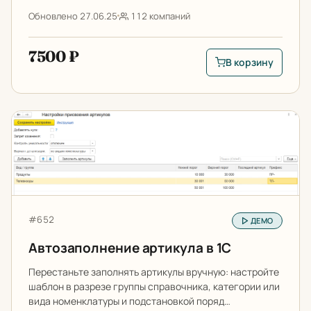
Обновлено 27.06.25
112 компаний
7500 ₽
В корзину
В корзину: Промоко
Автозаполнение артикула в 1С
Артикул:
#652
ДЕМО
Автозаполнение артикула в 1С
Перестаньте заполнять артикулы вручную: настройте
шаблон в разрезе группы справочника, категории или
вида номенклатуры и подстановкой поряд…