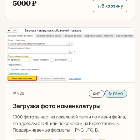
5000 ₽
В корзину
В корзину: Загрузк
Загрузка фото номенклатуры
Артикул:
#428
ХИТ
ДЕМО
Загрузка фото номенклатуры
1000 фото за час: из локальной папки по имени файла,
по адресам с URL или по ссылкам из Excel-таблицы.
Поддерживаемые форматы — PNG, JPG, B…