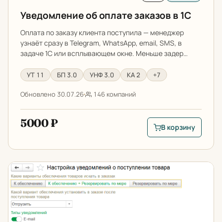
Уведомление об оплате заказов в 1С
Оплата по заказу клиента поступила — менеджер
узнаёт сразу в Telegram, WhatsApp, email, SMS, в
задаче 1С или всплывающем окне. Меньше задер…
УТ 11
БП 3.0
УНФ 3.0
КА 2
+7
Обновлено 30.07.26
146 компаний
5000 ₽
В корзину
В корзину: Уведомле
Уведомление о поступлении товаров из 1С