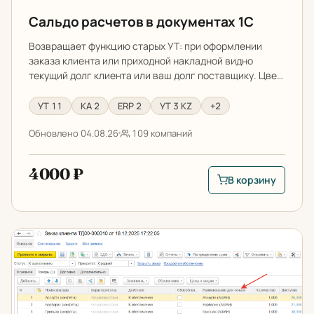
Сальдо расчетов в документах 1С
Возвращает функцию старых УТ: при оформлении
заказа клиента или приходной накладной видно
текущий долг клиента или ваш долг поставщику. Цве…
УТ 11
КА 2
ERP 2
УТ 3 KZ
+2
Обновлено 04.08.26
109 компаний
4000 ₽
В корзину
В корзину: Сальдо 
Настраиваемое название товаров в 1С