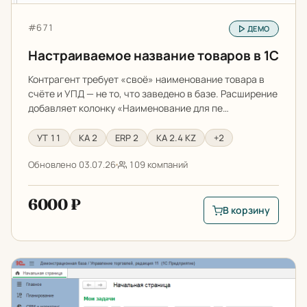
Артикул:
#671
ДЕМО
Настраиваемое название товаров в 1С
Контрагент требует «своё» наименование товара в
счёте и УПД — не то, что заведено в базе. Расширение
добавляет колонку «Наименование для пе…
УТ 11
КА 2
ERP 2
КА 2.4 KZ
+2
Обновлено 03.07.26
109 компаний
6000 ₽
В корзину
В корзину: Настраи
Цветовые темы интерфейса в 1С