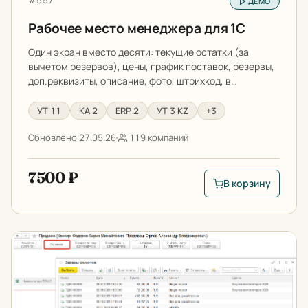
#557
ДЕМО
Рабочее место менеджера для 1С
Один экран вместо десяти: текущие остатки (за
вычетом резервов), цены, график поставок, резервы,
доп.реквизиты, описание, фото, штрихкод, в…
УТ 11
КА 2
ERP 2
УТ 3 KZ
+3
Обновлено 27.05.26
119 компаний
7500 ₽
В корзину
В корзину: Рабочее
Заполнение чеков ККМ по заказам