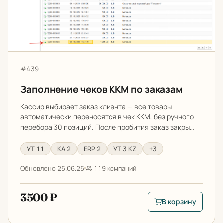
Артикул:
#439
Заполнение чеков ККМ по заказам
Кассир выбирает заказ клиента — все товары
автоматически переносятся в чек ККМ, без ручного
перебора 30 позиций. После пробития заказ закры…
УТ 11
КА 2
ERP 2
УТ 3 KZ
+3
Обновлено 25.06.25
119 компаний
3500 ₽
В корзину
В корзину: Заполне