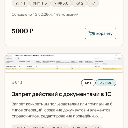
УТ 11
УНФ 1.6
УНФ 3.0
КА 2
+7
Обновлено 12.02.26
149 компаний
5000 ₽
В корзину
В корзину: Загрузк
Запрет действий с документами в 1С
Артикул:
#613
ХИТ
ДЕМО
Запрет действий с документами в 1С
Запрет конкретным пользователям или группам на 6
типов операций: создание документов и элементов
справочников, редактирование проведённых, …