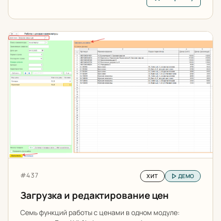
В корзину: Очистка 
Загрузка и редактирование цен
Артикул:
#437
ХИТ
ДЕМО
Загрузка и редактирование цен
Семь функций работы с ценами в одном модуле: