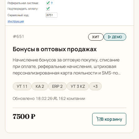
Артикул:
#651
ХИТ
ДЕМО
Бонусы в оптовых продажах
Начисление бонусов за оптовую покупку, списание
при оплате, реферальные начисления, штриховая
персонализированная карта лояльности и SMS-по…
УТ 11
КА 2
ERP 2
УТ 3 KZ
+3
Обновлено 18.02.26
162 компании
7500 ₽
В корзину
В корзину: Бонусы 