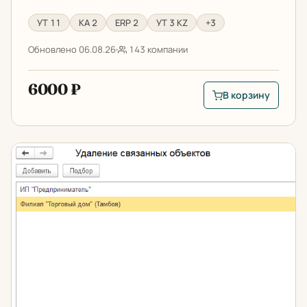
УТ 11
КА 2
ERP 2
УТ 3 KZ
+3
Обновлено 06.08.26
143 компании
6000 ₽
В корзину
В корзину: Уведомл
Очистка базы 1С