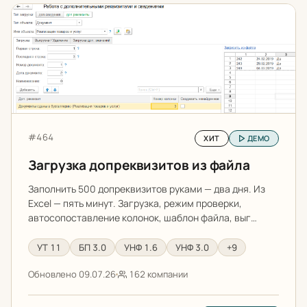
Загрузка допреквизитов из файла
Артикул:
#464
ХИТ
ДЕМО
Загрузка допреквизитов из файла
Заполнить 500 допреквизитов руками — два дня. Из
Excel — пять минут. Загрузка, режим проверки,
автосопоставление колонок, шаблон файла, выг…
УТ 11
БП 3.0
УНФ 1.6
УНФ 3.0
+9
Обновлено 09.07.26
162 компании