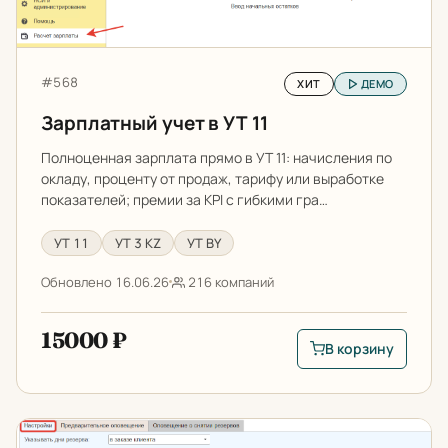
Артикул:
#568
ХИТ
ДЕМО
Зарплатный учет в УТ 11
Полноценная зарплата прямо в УТ 11: начисления по
окладу, проценту от продаж, тарифу или выработке
показателей; премии за KPI с гибкими гра…
УТ 11
УТ 3 KZ
УТ BY
Обновлено 16.06.26
216 компаний
15000 ₽
В корзину
В корзину: Зарплатн