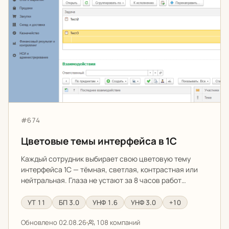
Артикул:
#674
Цветовые темы интерфейса в 1С
Каждый сотрудник выбирает свою цветовую тему
интерфейса 1С — тёмная, светлая, контрастная или
нейтральная. Глаза не устают за 8 часов работ…
УТ 11
БП 3.0
УНФ 1.6
УНФ 3.0
+10
Обновлено 02.08.26
108 компаний