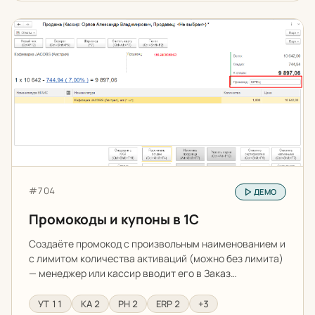
Промокоды и купоны в 1С
Артикул:
#704
ДЕМО
Промокоды и купоны в 1С
Создаёте промокод с произвольным наименованием и
с лимитом количества активаций (можно без лимита)
— менеджер или кассир вводит его в Заказ…
УТ 11
КА 2
РН 2
ERP 2
+3