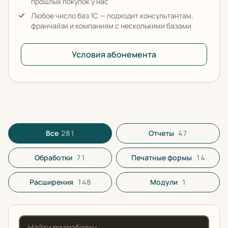
прошлых покупок у нас
Любое число баз 1С — подходит консультантам,
франчайзи и компаниям с несколькими базами
Условия абонемента
Все разработки в каталоге
Все
281
Отчеты
47
Обработки
71
Печатные формы
14
Расширения
148
Модули
1
Поиск по названию или описанию