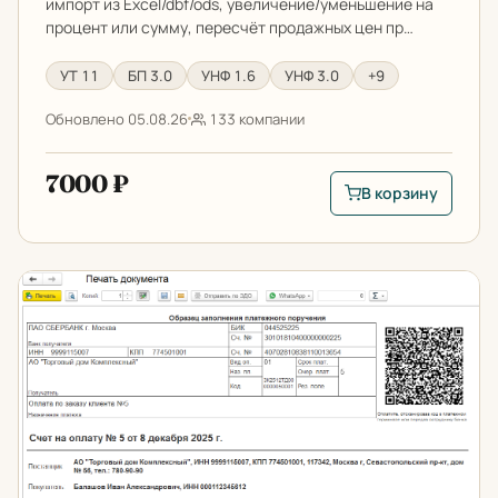
импорт из Excel/dbf/ods, увеличение/уменьшение на
процент или сумму, пересчёт продажных цен пр…
УТ 11
БП 3.0
УНФ 1.6
УНФ 3.0
+9
Обновлено 05.08.26
133 компании
7000 ₽
В корзину
В корзину: Загрузк
Вес товаров, объем и площадь в документах 1С