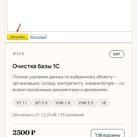
Артикул:
#349
ХИТ
Очистка базы 1С
Полное удаление данных по выбранному объекту —
организации, складу, контрагенту, номенклатуре — со
всеми связанными документами и движениям…
УТ 11
БП 3.0
УНФ 1.6
УНФ 3.0
+8
Обновлено 21.12.24
135 компаний
2500 ₽
В корзину