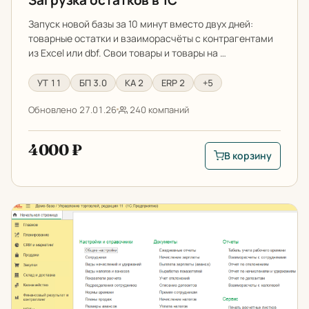
Запуск новой базы за 10 минут вместо двух дней:
товарные остатки и взаиморасчёты с контрагентами
из Excel или dbf. Свои товары и товары на …
УТ 11
БП 3.0
КА 2
ERP 2
+5
Обновлено 27.01.26
240 компаний
4000 ₽
В корзину
В корзину: Загрузка
Зарплатный учет в УТ 11