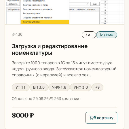
Цена до (₽)
Артикул:
#436
Только разработки с демо
ХИТ
ДЕМО
Загрузка и редактирование
номенклатуры
Заведите 1000 товаров в 1С за 15 минут вместо двух
недель ручного ввода. Загружаются: номенклатурный
справочник (с иерархией) и все его рек…
УТ 11
БП 3.0
УНФ 1.6
УНФ 3.0
+9
Обновлено 29.06.26
263 компании
8000 ₽
В корзину
В корзину: Загрузк