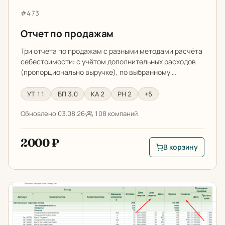
Цена до (₽)
Артикул:
#473
Отчет по продажам
Три отчёта по продажам с разными методами расчёта
Только разработки с демо
себестоимости: с учётом дополнительных расходов
(пропорционально выручке), по выбранному …
УТ 11
БП 3.0
КА 2
РН 2
+5
Обновлено 03.08.26
108 компаний
2000 ₽
В корзину
В корзину: Отчет п
Отчет по непродаваемым товарам