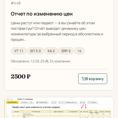
Артикул:
#448
Отчет по изменению цен
Цены растут или падают — а вы узнаёте об этом
постфактум? Отчёт выводит динамику цен
номенклатуры за выбранный период в абсолютном и
процен…
УТ 11
БП 3.0
КА 2
ERP 2
+4
Обновлено 12.05.25
34 компании
2500 ₽
В корзину
В корзину: Отчет п
Прайс-лист для клиента (со скидками)