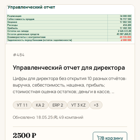
Управленческий отчет для директора
Артикул:
#484
Управленческий отчет для директора
Цифры для директора без открытия 10 разных отчётов:
выручка, себестоимость, наценка, прибыль;
стоимостная оценка остатков; деньги в кассе, …
УТ 11
КА 2
ERP 2
УТ 3 KZ
+3
Обновлено 18.05.25
49 компаний
2500 ₽
В корзину
В корзину: Управле