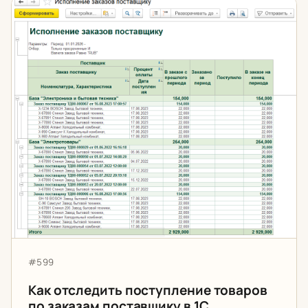
Как отследить поступление товаров по заказам поста
Артикул:
#599
Как отследить поступление товаров
по заказам поставщику в 1С