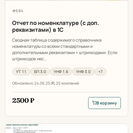
Артикул:
#684
Отчет по номенклатуре (с доп.
реквизитами) в 1С
Сводная таблица содержимого справочника
номенклатуры со всеми стандартными и
дополнительными реквизитами + штрихкодами. Если
штрихкодов нес…
УТ 11
БП 3.0
УНФ 1.6
УНФ 3.0
+7
Обновлено 24.06.25
25 компаний
2500 ₽
В корзину
В корзину: Отчет по