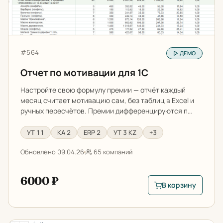
Артикул:
#564
ДЕМО
Отчет по мотивации для 1С
Настройте свою формулу премии — отчёт каждый
месяц считает мотивацию сам, без таблиц в Excel и
ручных пересчётов. Премии дифференцируются п…
УТ 11
КА 2
ERP 2
УТ 3 KZ
+3
Обновлено 09.04.26
65 компаний
6000 ₽
В корзину
В корзину: Отчет по