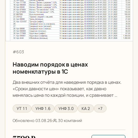
Артикул:
#603
Наводим порядок в ценах
номенклатуры в 1С
Два внешних отчёта для наведения порядка в ценах.
«Сроки давности цен» показывает, как давно
менялась цена по каждой позиции, и сравнивает …
УТ 11
УНФ 1.6
УНФ 3.0
КА 2
+7
Обновлено 03.08.26
30 компаний