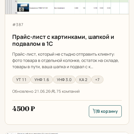
Артикул:
#387
Прайс-лист с картинками, шапкой и
подвалом в 1С
Прайс-лист, который не стыдно отправить клиенту:
фото товара в отдельной колонке, остаток на складе,
товары в пути, ваша шапка и подвал с к…
УТ 11
УНФ 1.6
УНФ 3.0
КА 2
+7
Обновлено 21.06.26
75 компаний
4500 ₽
В корзину
В корзину: Прайс-ли