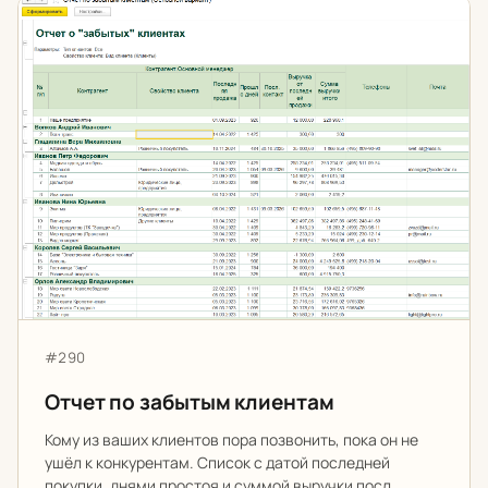
Отчет по забытым клиентам
Артикул:
#290
Отчет по забытым клиентам
Кому из ваших клиентов пора позвонить, пока он не
ушёл к конкурентам. Список с датой последней
покупки, днями простоя и суммой выручки посл…