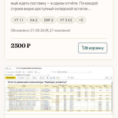
ещё ждать поставку — в одном отчёте. По каждой
строке видно доступный складской остаток …
УТ 11
КА 2
ERP 2
УТ 3 KZ
+3
Обновлено 07.08.26
27 компаний
2500 ₽
В корзину
В корзину: Как пров
Расширенный отчет о движении номенклатуры из кар