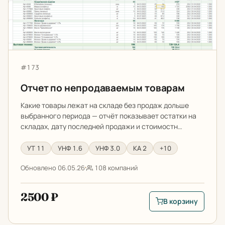
Артикул:
#173
Отчет по непродаваемым товарам
Какие товары лежат на складе без продаж дольше
выбранного периода — отчёт показывает остатки на
складах, дату последней продажи и стоимостн…
УТ 11
УНФ 1.6
УНФ 3.0
КА 2
+10
Обновлено 06.05.26
108 компаний
2500 ₽
В корзину
В корзину: Отчет п