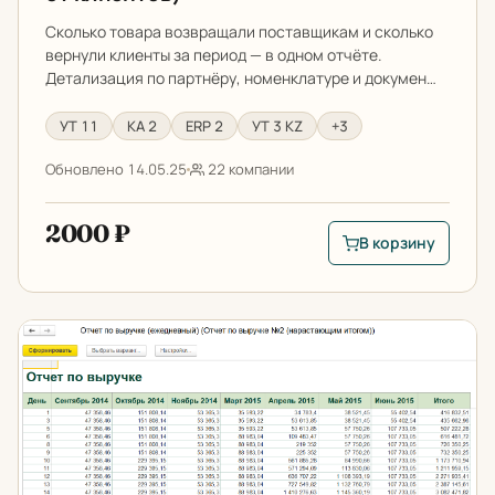
Сколько товара возвращали поставщикам и сколько
вернули клиенты за период — в одном отчёте.
Детализация по партнёру, номенклатуре и докумен…
УТ 11
КА 2
ERP 2
УТ 3 KZ
+3
Обновлено 14.05.25
22 компании
2000 ₽
В корзину
В корзину: Отчет п
Отчет по выручке (ежедневный) с нарастающим итог