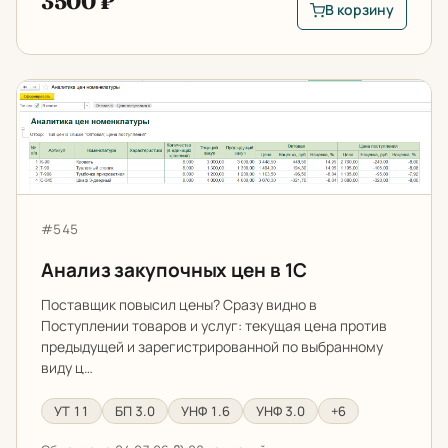
3500 ₽
В корзину
В корзину: Наводим
Анализ закупочных цен в 1С
Артикул:
#545
Анализ закупочных цен в 1С
Поставщик повысил цены? Сразу видно в
Поступлении товаров и услуг: текущая цена против
предыдущей и зарегистрированной по выбранному
виду ц…
УТ 11
БП 3.0
УНФ 1.6
УНФ 3.0
+6