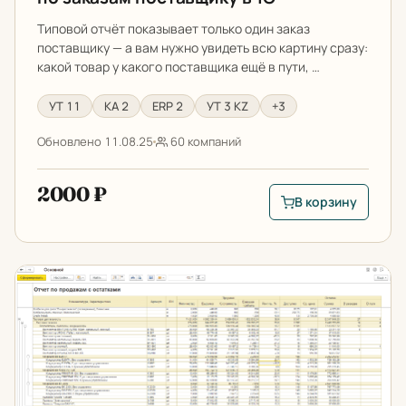
Типовой отчёт показывает только один заказ
поставщику — а вам нужно увидеть всю картину сразу:
какой товар у какого поставщика ещё в пути, …
УТ 11
КА 2
ERP 2
УТ 3 KZ
+3
Обновлено 11.08.25
60 компаний
2000 ₽
В корзину
В корзину: Как отс
Отчет по продажам и остаткам товаров на складах