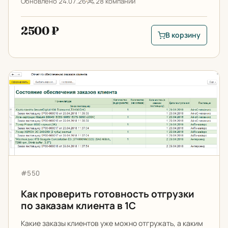
Обновлено 24.07.26
28 компаний
2500 ₽
В корзину
В корзину: Анализ з
Как проверить готовность отгрузки по заказам клиент
Артикул:
#550
Как проверить готовность отгрузки
по заказам клиента в 1С
Какие заказы клиентов уже можно отгружать, а каким