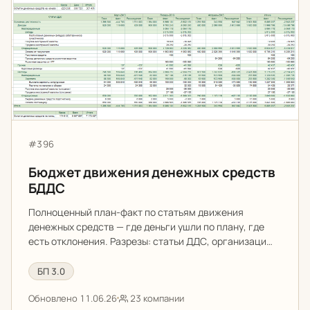
Бюджет движения денежных средств БДДС
Артикул:
#396
Бюджет движения денежных средств
БДДС
Полноценный план-факт по статьям движения
денежных средств — где деньги ушли по плану, где
есть отклонения. Разрезы: статьи ДДС, организаци…
БП 3.0
Обновлено 11.06.26
23 компании