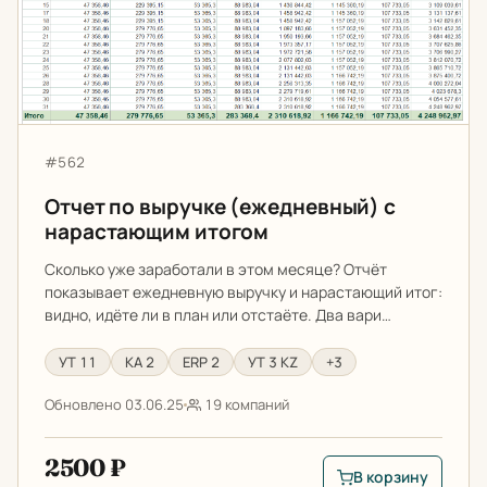
Артикул:
#562
Отчет по выручке (ежедневный) с
нарастающим итогом
Сколько уже заработали в этом месяце? Отчёт
показывает ежедневную выручку и нарастающий итог:
видно, идёте ли в план или отстаёте. Два вари…
УТ 11
КА 2
ERP 2
УТ 3 KZ
+3
Обновлено 03.06.25
19 компаний
2500 ₽
В корзину
В корзину: Отчет п