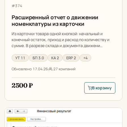
Артикул:
#374
Расширенный отчет о движении
номенклатуры из карточки
Из карточки товара одной кнопкой: начальный и
конечный остаток, приход и расход по количеству и
сумме. В разрезе склада и документа движени…
УТ 11
БП 3.0
КА 2
ERP 2
+4
Обновлено 17.04.26
27 компаний
2500 ₽
В корзину
В корзину: Расшире
Монитор руководителя