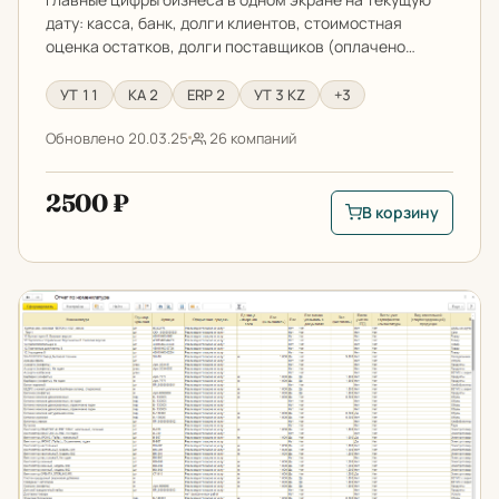
дату: касса, банк, долги клиентов, стоимостная
оценка остатков, долги поставщиков (оплачено…
УТ 11
КА 2
ERP 2
УТ 3 KZ
+3
Обновлено 20.03.25
26 компаний
2500 ₽
В корзину
В корзину: Монито
Отчет по номенклатуре (с доп. реквизитами) в 1С