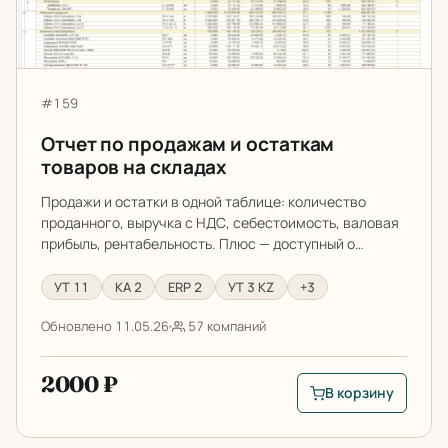
Артикул:
#159
Отчет по продажам и остаткам
товаров на складах
Продажи и остатки в одной таблице: количество
проданного, выручка с НДС, себестоимость, валовая
прибыль, рентабельность. Плюс — доступный о…
УТ 11
КА 2
ERP 2
УТ 3 KZ
+3
Обновлено 11.05.26
57 компаний
2000 ₽
В корзину
В корзину: Отчет п